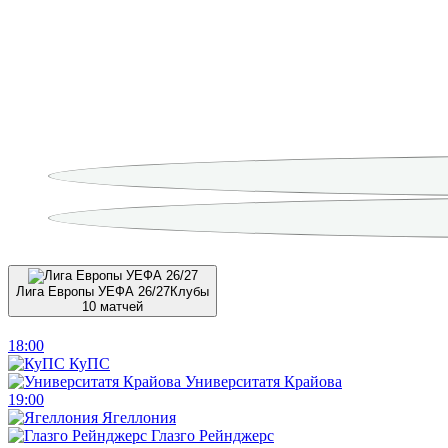
Лига Европы УЕФА 26/27
Клубы
10 матчей
18:00
КуПС
Университатя Крайова
19:00
Ягеллония
Глазго Рейнджерс