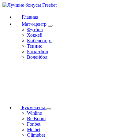
Главная
Матч-центр
Футбол
Хоккей
Киберспорт
Теннис
Баскетбол
Волейбол
Букмекеры
Winline
BetBoom
Fonbet
Melbet
Olimpbet