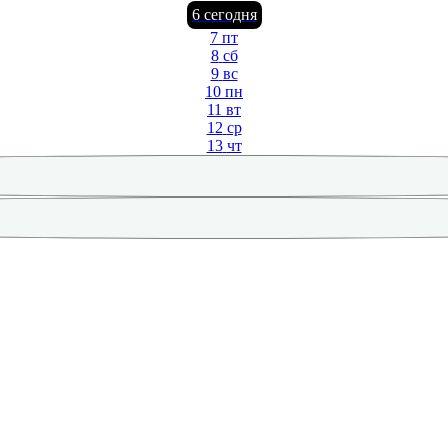
6
сегодня
7
пт
8
сб
9
вс
10
пн
11
вт
12
ср
13
чт