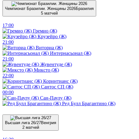
Чемпионат Бразилии. Женщины 2026
Бразилия
5 матчей
17:00
Гремио (Ж)
Крузейро (Ж)
21:00
Виториа (Ж)
Интернасьонал (Ж)
21:00
Жувентуде (Ж)
Миксто (Ж)
22:00
Коринтианс (Ж)
Сантос СП (Ж)
00:00
Сан-Паулу (Ж)
Ред Булл Брагантино (Ж)
Высшая лига 26/27
Венгрия
2 матчей