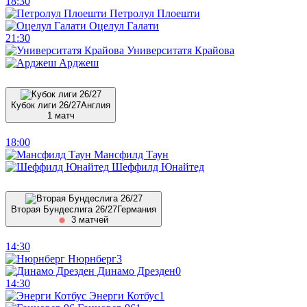
18:30
Петролул Плоешти
Оцелул Галати
21:30
Университатя Крайова
Арджеш
Кубок лиги 26/27
Англия
1 матч
18:00
Мансфилд Таун
Шеффилд Юнайтед
Вторая Бундеслига 26/27
Германия
3 матчей
14:30
Нюрнберг
3
Динамо Дрезден
0
14:30
Энерги Котбус
1