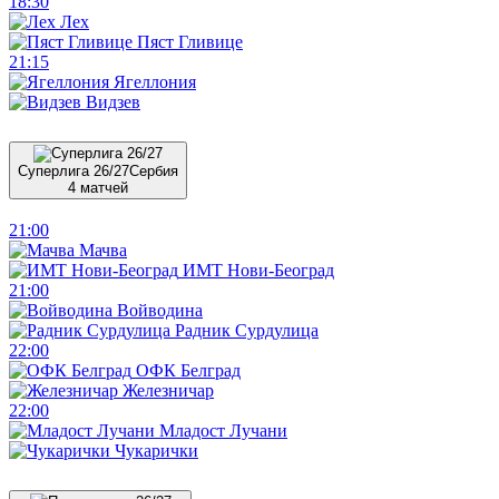
18:30
Лех
Пяст Гливице
21:15
Ягеллония
Видзев
Суперлига 26/27
Сербия
4 матчей
21:00
Мачва
ИМТ Нови-Београд
21:00
Войводина
Радник Сурдулица
22:00
ОФК Белград
Железничар
22:00
Младост Лучани
Чукарички