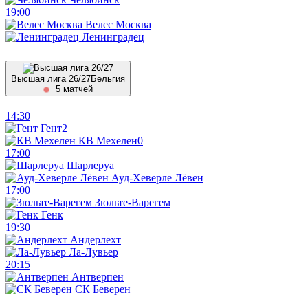
19:00
Велес Москва
Ленинградец
Высшая лига 26/27
Бельгия
5 матчей
14:30
Гент
2
КВ Мехелен
0
17:00
Шарлеруа
Ауд-Хеверле Лёвен
17:00
Зюльте-Варегем
Генк
19:30
Андерлехт
Ла-Лувьер
20:15
Антверпен
СК Беверен