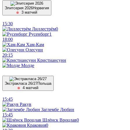
Элитсерия 2026
Норвегия
3 матчей
15:30
Лиллестрём
0
Русенборг
1
18:00
Хам-Кам
Олесунн
20:15
Кристиансунн
Молде
Экстракласа 26/27
Польша
4 матчей
15:45
Ракув
Заглембе Любин
15:45
Шлёнск Вроцлав
0
Краковия
0