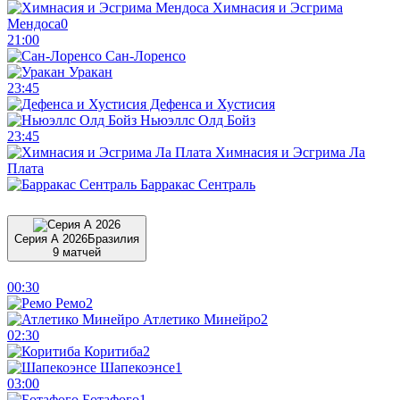
Химнасия и Эсгрима
Мендоса
0
21:00
Сан-Лоренсо
Уракан
23:45
Дефенса и Хустисия
Ньюэллс Олд Бойз
23:45
Химнасия и Эсгрима Ла
Плата
Барракас Сентраль
Серия А 2026
Бразилия
9 матчей
00:30
Ремо
2
Атлетико Минейро
2
02:30
Коритиба
2
Шапекоэнсе
1
03:00
Ботафого
1