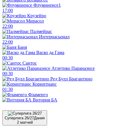
Флуминенсе
1
17:00
Крузейро
Мирасол
22:00
Палмейрас
Интернасьонал
22:00
Баия
Васко да Гама
00:30
Сантос
Атлетико Паранаэнсе
00:30
Ред Булл Брагантино
Коринтианс
01:30
Фламенго
Витория БА
Суперлига 26/27
Дания
2 матчей