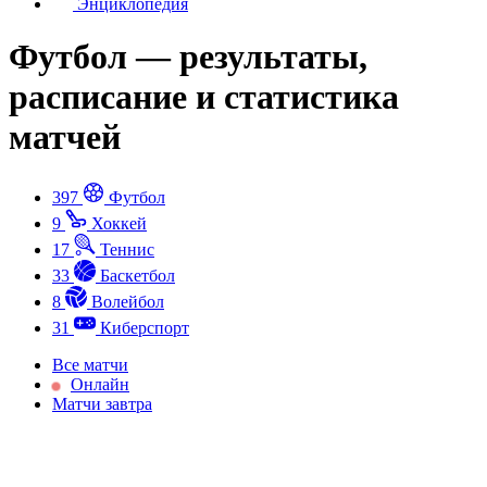
Энциклопедия
Футбол — результаты,
расписание и статистика
матчей
397
Футбол
9
Хоккей
17
Теннис
33
Баскетбол
8
Волейбол
31
Киберспорт
Все матчи
Онлайн
Матчи завтра