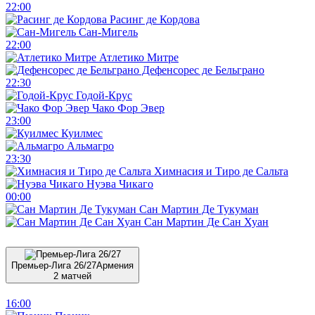
22:00
Расинг де Кордова
Сан-Мигель
22:00
Атлетико Митре
Дефенсорес де Бельграно
22:30
Годой-Крус
Чако Фор Эвер
23:00
Куилмес
Альмагро
23:30
Химнасия и Тиро де Сальта
Нуэва Чикаго
00:00
Сан Мартин Де Тукуман
Сан Мартин Де Сан Хуан
Премьер-Лига 26/27
Армения
2 матчей
16:00