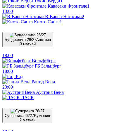
Токио Верди
1
Кавасаки Фронтале
1
13:00
В-Варен Нагасаки
2
Киото Санга
1
Бундеслига 26/27
Австрия
3 матчей
18:00
Вольфсберг
РБ Зальцбург
18:00
Рид
Рапид Вена
20:00
Аустрия Вена
ЛАСК
Суперлига 26/27
Румыния
2 матчей