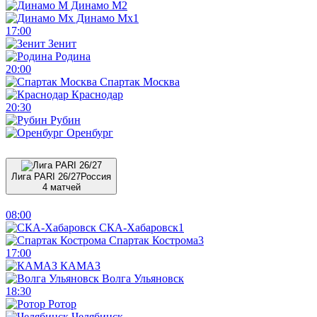
Динамо М
2
Динамо Мх
1
17:00
Зенит
Родина
20:00
Спартак Москва
Краснодар
20:30
Рубин
Оренбург
Лига PARI 26/27
Россия
4 матчей
08:00
СКА-Хабаровск
1
Спартак Кострома
3
17:00
КАМАЗ
Волга Ульяновск
18:30
Ротор
Челябинск