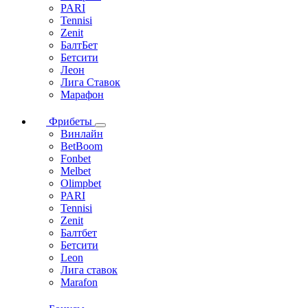
PARI
Tennisi
Zenit
БалтБет
Бетсити
Леон
Лига Ставок
Марафон
Фрибеты
Винлайн
BetBoom
Fonbet
Melbet
Olimpbet
PARI
Tennisi
Zenit
Балтбет
Бетсити
Leon
Лига ставок
Marafon