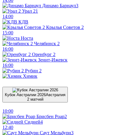
14:00
Динамо Барнаул
3
Урал 2
1
14:00
КДВ
Крылья Советов 2
15:00
Носта
Челябинск 2
16:00
Оренбург 2
Зенит-Ижевск
16:00
Рубин 2
Химик
Кубок Австралии 2026
Австралия
2 матчей
10:00
Брисбен Роар
2
Сидней
4
12:40
Саут Мельбурн
3