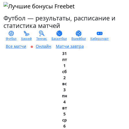
Футбол — результаты, расписание и
статистика матчей
207
14
39
31
10
63
Футбол
Хоккей
Теннис
Баскетбол
Волейбол
Киберспорт
Все матчи
Онлайн
Матчи завтра
31
пт
1
сб
2
вс
3
пн
4
вт
5
ср
6