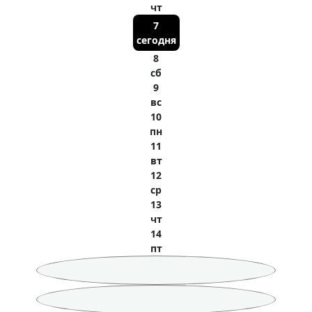
чт
7
сегодня
8
сб
9
вс
10
пн
11
вт
12
ср
13
чт
14
пт