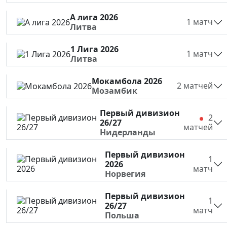
А лига 2026
1 матч
Литва
1 Лига 2026
1 матч
Литва
Мокамбола 2026
2 матчей
Мозамбик
Первый дивизион
2
26/27
матчей
Нидерланды
Первый дивизион
1
2026
матч
Норвегия
Первый дивизион
1
26/27
матч
Польша