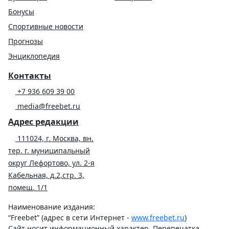
Бонусы
Спортивные новости
Прогнозы
Энциклопедия
Контакты
+7 936 609 39 00
media@freebet.ru
Адрес редакции
111024, г. Москва, вн.
тер. г. муниципальный
округ Лефортово, ул. 2-я
Кабельная, д.2,стр. 3,
помещ. 1/1
Наименование издания:
“Freebet” (адрес в сети Интернет -
www.freebet.ru
)
Сайт носит информационный характер. Перепечатка