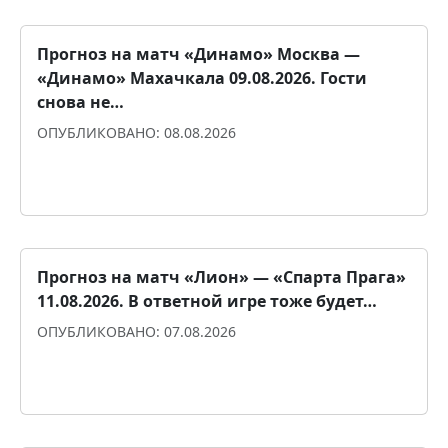
Прогноз на матч «Динамо» Москва ―
«Динамо» Махачкала 09.08.2026. Гости
снова не…
ОПУБЛИКОВАНО: 08.08.2026
Прогноз для уверенности
Прогноз на матч «Лион» ― «Спарта Прага»
11.08.2026. В ответной игре тоже будет…
ОПУБЛИКОВАНО: 07.08.2026
Прогноз для уверенности