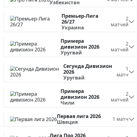
Узбекистан
Премьер-Лига
2
26/27
матчей
Украина
Примера
2
дивизион 2026
матчей
Уругвай
Сегунда Дивизион
1
2026
матч
Уругвай
Примера
2
дивизион 2026
матчей
Чили
Первая лига 2026
1 матч
Швеция
Лига Про 2026