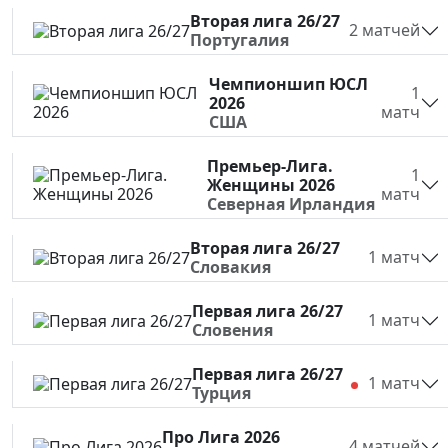
Вторая лига 26/27
2 матчей
Португалия
Чемпионшип ЮСЛ
1
2026
матч
США
Премьер-Лига.
1
Женщины 2026
матч
Северная Ирландия
Вторая лига 26/27
1 матч
Словакия
Первая лига 26/27
1 матч
Словения
Первая лига 26/27
1 матч
Турция
Про Лига 2026
4 матчей