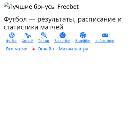
Футбол — результаты, расписание и
статистика матчей
92
5
12
10
5
6
Футбол
Хоккей
Теннис
Баскетбол
Волейбол
Киберспорт
Все матчи
Онлайн
Матчи завтра