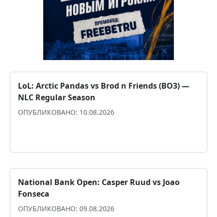
LoL: Arctic Pandas vs Brod n Friends (BO3) —
NLC Regular Season
ОПУБЛИКОВАНО: 10.08.2026
Прогноз для уверенности
National Bank Open: Casper Ruud vs Joao
Fonseca
ОПУБЛИКОВАНО: 09.08.2026