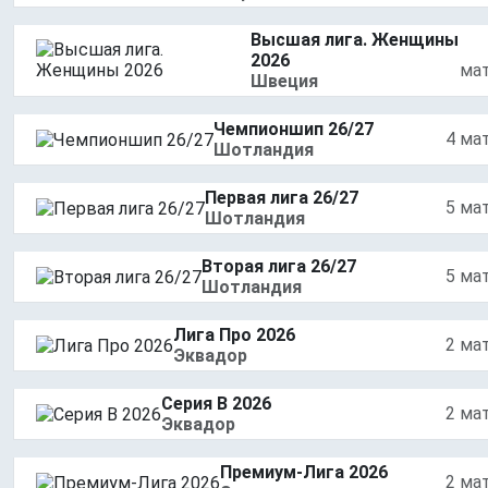
Высшая лига. Женщины
2026
ма
Швеция
Чемпионшип 26/27
4 ма
Шотландия
Первая лига 26/27
5 ма
Шотландия
Вторая лига 26/27
5 ма
Шотландия
Лига Про 2026
2 ма
Эквадор
Серия B 2026
2 ма
Эквадор
Премиум-Лига 2026
2 ма