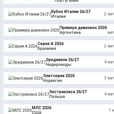
Португалия
Кубок Италии 26/27
2 ма
Италия
Примера дивизион 2026
Аргентина
ма
Серия А 2026
2 ма
Бразилия
Эредивизи 26/27
4 ма
Нидерланды
Элитсерия 2026
3 ма
Норвегия
Экстракласа 26/27
4 ма
Польша
МЛС 2026
1 
США