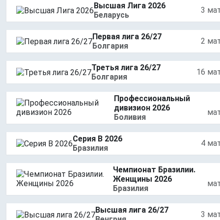
Высшая Лига 2026
3 ма
Беларусь
Первая лига 26/27
2 ма
Болгария
Третья лига 26/27
16 ма
Болгария
Профессиональный
дивизион 2026
ма
Боливия
Серия В 2026
4 ма
Бразилия
Чемпионат Бразилии.
Женщины 2026
ма
Бразилия
Высшая лига 26/27
3 ма
Венгрия