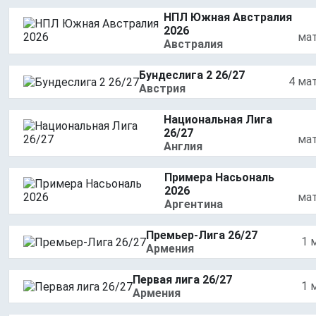
НПЛ Южная Австралия
2026
ма
Австралия
Бундеслига 2 26/27
4 ма
Австрия
Национальная Лига
26/27
ма
Англия
Примера Насьональ
2026
ма
Аргентина
Премьер-Лига 26/27
1 
Армения
Первая лига 26/27
1 
Армения