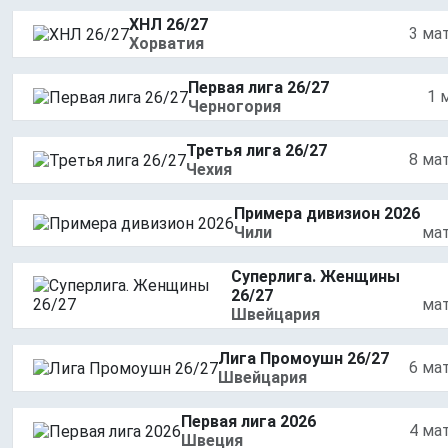
ХНЛ 26/27
3 ма
Хорватия
Первая лига 26/27
1 
Черногория
Третья лига 26/27
8 ма
Чехия
Примера дивизион 2026
Чили
ма
Суперлига. Женщины
26/27
ма
Швейцария
Лига Промоушн 26/27
6 ма
Швейцария
Первая лига 2026
4 ма
Швеция