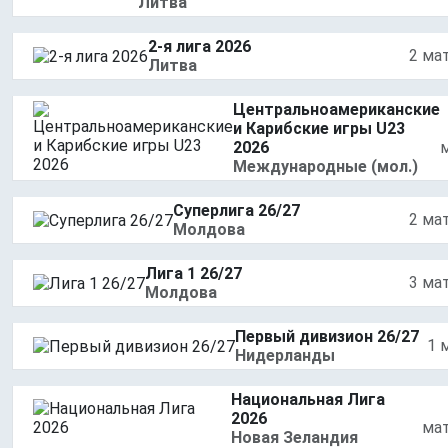
Литва
2-я лига 2026
2 ма
Литва
Центральноамериканские
и Карибские игры U23
2026
Международные (мол.)
Суперлига 26/27
2 ма
Молдова
Лига 1 26/27
3 ма
Молдова
Первый дивизион 26/27
1 
Нидерланды
Национальная Лига
2026
ма
Новая Зеландия