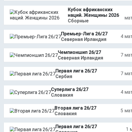
Кубок африканских
наций. Женщины 2026
ма
Сборные
Премьер-Лига 26/27
4 ма
Северная Ирландия
Чемпионшип 26/27
7 ма
Северная Ирландия
Первая лига 26/27
7 ма
Сербия
Суперлига 26/27
4 ма
Словакия
Вторая лига 26/27
5 ма
Словакия
Первая лига 26/27
1 