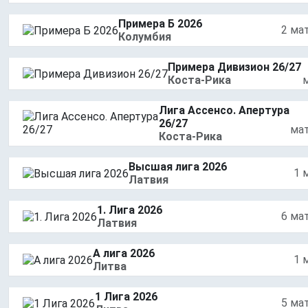
Примера Б 2026
2 ма
Колумбия
Примера Дивизион 26/27
Коста-Рика
Лига Ассенсо. Апертура
26/27
ма
Коста-Рика
Высшая лига 2026
1 
Латвия
1. Лига 2026
6 ма
Латвия
А лига 2026
1 
Литва
1 Лига 2026
5 ма