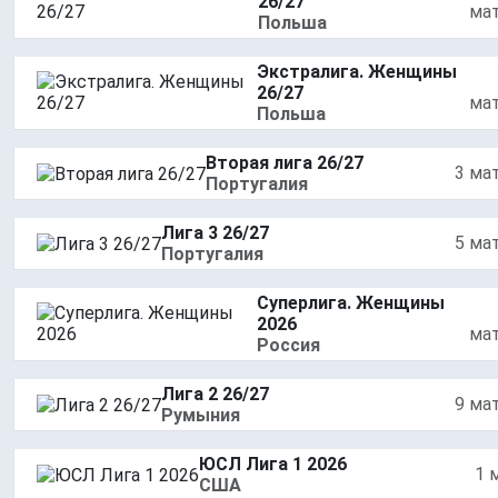
26/27
ма
Польша
Экстралига. Женщины
26/27
ма
Польша
Вторая лига 26/27
3 ма
Португалия
Лига 3 26/27
5 ма
Португалия
Суперлига. Женщины
2026
ма
Россия
Лига 2 26/27
9 ма
Румыния
ЮСЛ Лига 1 2026
1 
США