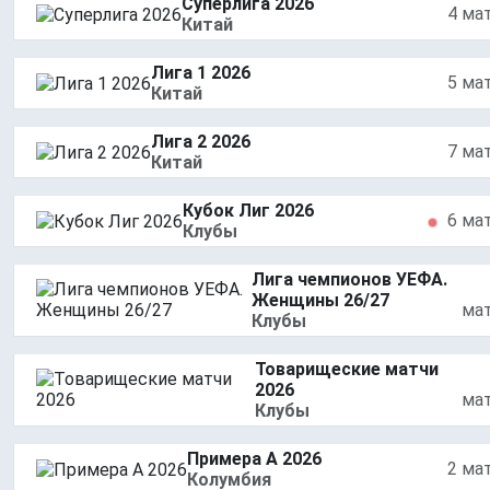
Суперлига 2026
4 ма
Китай
Лига 1 2026
5 ма
Китай
Лига 2 2026
7 ма
Китай
Кубок Лиг 2026
6 ма
Клубы
Лига чемпионов УЕФА.
Женщины 26/27
ма
Клубы
Товарищеские матчи
2026
ма
Клубы
Примера A 2026
2 ма
Колумбия