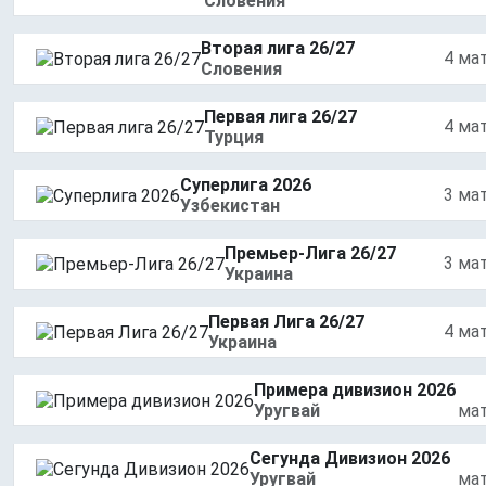
Словения
Вторая лига 26/27
4 ма
Словения
Первая лига 26/27
4 ма
Турция
Суперлига 2026
3 ма
Узбекистан
Премьер-Лига 26/27
3 ма
Украина
Первая Лига 26/27
4 ма
Украина
Примера дивизион 2026
Уругвай
ма
Сегунда Дивизион 2026
Уругвай
ма