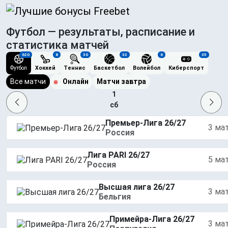
Футбол — результаты, расписание и
статистика матчей
620
8
30
32
6
35
Футбол
Хоккей
Теннис
Баскетбол
Волейбол
Киберспорт
Все матчи
Онлайн
Матчи завтра
1
сб
Премьер-Лига 26/27
3 ма
Россия
Лига PARI 26/27
5 ма
Россия
Высшая лига 26/27
3 ма
Бельгия
Примейра-Лига 26/27
3 ма