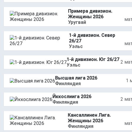
Примера дивизион.
Женщины 2026
ма
Уругвай
1-й дивизион. Север
26/27
ма
Уэльс
1-й дивизион. Юг 26/27
2 ма
Уэльс
Высшая лига 2026
1 
Финляндия
Йккослиига 2026
2 ма
Финляндия
Кансаллинен Лига.
Женщины 2026
ма
Финляндия