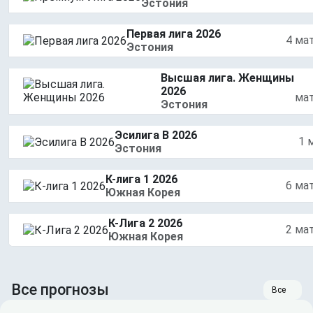
Эстония
Первая лига 2026
4 ма
Эстония
Высшая лига. Женщины
2026
ма
Эстония
Эсилига B 2026
1 
Эстония
К-лига 1 2026
6 ма
Южная Корея
К-Лига 2 2026
2 ма
Южная Корея
Все прогнозы
Все