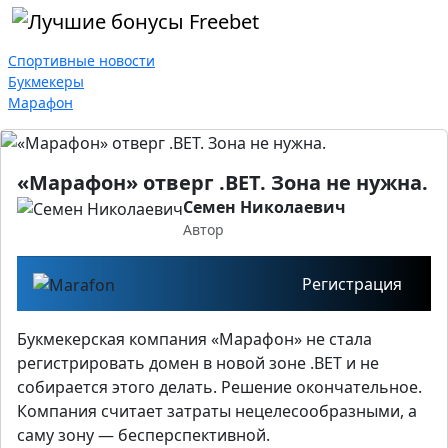
Спортивные новости
Букмекеры
Марафон
«Марафон» отверг .BET. Зона не нужна.
Семен Николаевич
Автор
Регистрация
Букмекерская компания «Марафон» не стала
регистрировать домен в новой зоне .BET и не
собирается этого делать. Решение окончательное.
Компания считает затраты нецелесообразными, а
саму зону — бесперспективной.