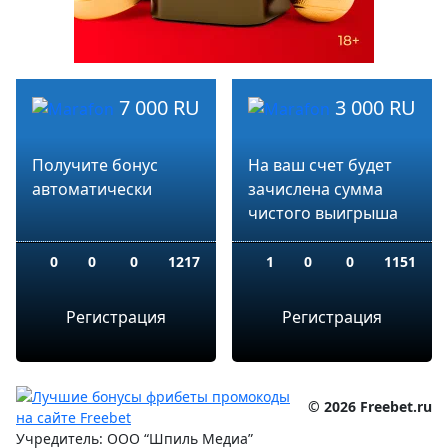
7 000 RU
3 000 RU
Получите бонус
На ваш счет будет
автоматически
зачислена сумма
чистого выигрыша
0
0
0
1217
1
0
0
1151
Регистрация
Регистрация
© 2026 Freebet.ru
Учредитель: ООО “Шпиль Медиа”