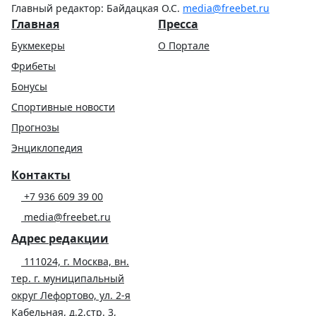
Главный редактор: Байдацкая О.С.
media@freebet.ru
Главная
Пресса
Букмекеры
О Портале
Фрибеты
Бонусы
Спортивные новости
Прогнозы
Энциклопедия
Контакты
+7 936 609 39 00
media@freebet.ru
Адрес редакции
111024, г. Москва, вн.
тер. г. муниципальный
округ Лефортово, ул. 2-я
Кабельная, д.2,стр. 3,