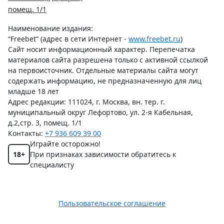
помещ. 1/1
Наименование издания:
“Freebet” (адрес в сети Интернет -
www.freebet.ru
)
Сайт носит информационный характер. Перепечатка
материалов сайта разрешена только с активной ссылкой
на первоисточник. Отдельные материалы сайта могут
содержать информацию, не предназначенную для лиц
младше 18 лет
Адрес редакции: 111024, г. Москва, вн. тер. г.
муниципальный округ Лефортово, ул. 2-я Кабельная,
д.2,стр. 3, помещ. 1/1
Контакты:
+7 936 609 39 00
Играйте осторожно!
18+
При признаках зависимости обратитесь к
специалисту
Пользовательское соглашение