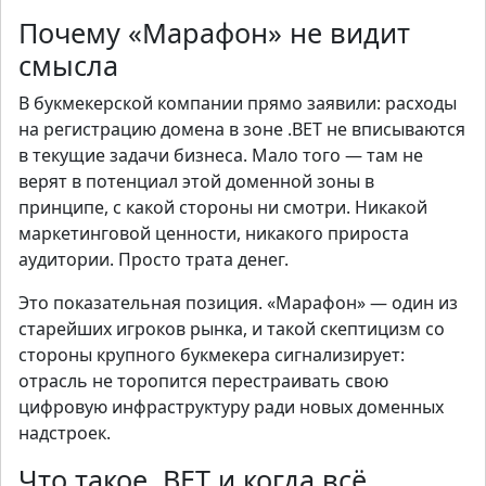
Почему «Марафон» не видит
смысла
В букмекерской компании прямо заявили: расходы
на регистрацию домена в зоне .BET не вписываются
в текущие задачи бизнеса. Мало того — там не
верят в потенциал этой доменной зоны в
принципе, с какой стороны ни смотри. Никакой
маркетинговой ценности, никакого прироста
аудитории. Просто трата денег.
Это показательная позиция. «Марафон» — один из
старейших игроков рынка, и такой скептицизм со
стороны крупного букмекера сигнализирует:
отрасль не торопится перестраивать свою
цифровую инфраструктуру ради новых доменных
надстроек.
Что такое .BET и когда всё