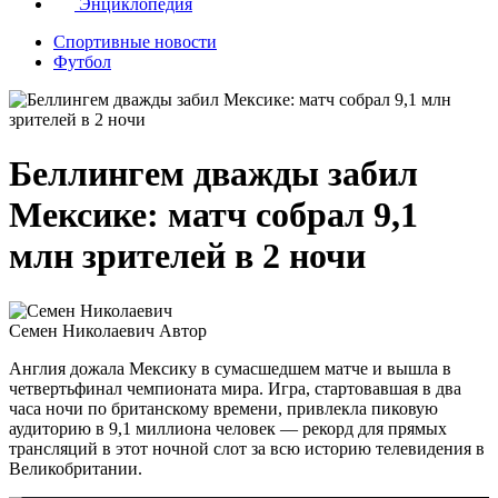
Энциклопедия
Спортивные новости
Футбол
Беллингем дважды забил
Мексике: матч собрал 9,1
млн зрителей в 2 ночи
Семен Николаевич
Автор
Англия дожала Мексику в сумасшедшем матче и вышла в
четвертьфинал чемпионата мира. Игра, стартовавшая в два
часа ночи по британскому времени, привлекла пиковую
аудиторию в 9,1 миллиона человек — рекорд для прямых
трансляций в этот ночной слот за всю историю телевидения в
Великобритании.