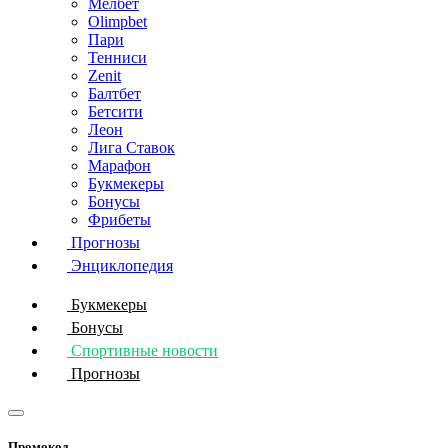
Мелбет
Olimpbet
Пари
Тенниси
Zenit
Балтбет
Бетсити
Леон
Лига Ставок
Марафон
Букмекеры
Бонусы
Фрибеты
Прогнозы
Энциклопедия
Букмекеры
Бонусы
Спортивные новости
Прогнозы
Промокод