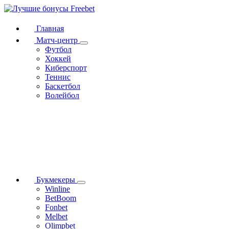
Главная
Матч-центр
Футбол
Хоккей
Киберспорт
Теннис
Баскетбол
Волейбол
Букмекеры
Winline
BetBoom
Fonbet
Melbet
Olimpbet