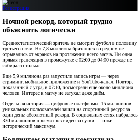
Регистрация
Ночной рекорд, который трудно
объяснить логически
Среднестатистический зритель не смотрит футбол в половину
третьего ночи. Но 7,8 миллиона британцев в среднем не
отрывались от экранов на протяжении всего матча. Ни одна
прямая трансляция в промежутке с 02:00 до 04:00 прежде не
собирала столько.
Ещё 5,9 миллиона раз запустили запись игры — через
стриминг, мобильное приложение и YouTube-канал. Повтор,
показанный с утра, в 07:10, посмотрели ещё около миллиона
человек. Интерес к матчу не затухал даже днём.
Отдельная история — цифровые платформы. 15 миллионов
уникальных пользователей зашли на спортивный ресурс за
один день: абсолютный рекорд. В социальных сетях набралось
330 миллионов просмотров видео за сутки — тоже
исторический максимум.
Беллингем вытащил команду из