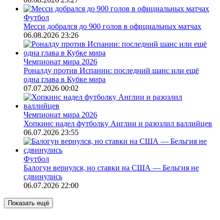
Футбол
Месси добрался до 900 голов в официальных матчах
06.08.2026
23:26
Чемпионат мира 2026
Роналду против Испании: последний шанс или ещё
одна глава в Кубке мира
07.07.2026
00:02
Чемпионат мира 2026
Хопкинс надел футболку Англии и разозлил валлийцев
06.07.2026
23:55
Футбол
Балогун вернулся, но ставки на США — Бельгия не
сдвинулись
06.07.2026
22:00
Показать ещё