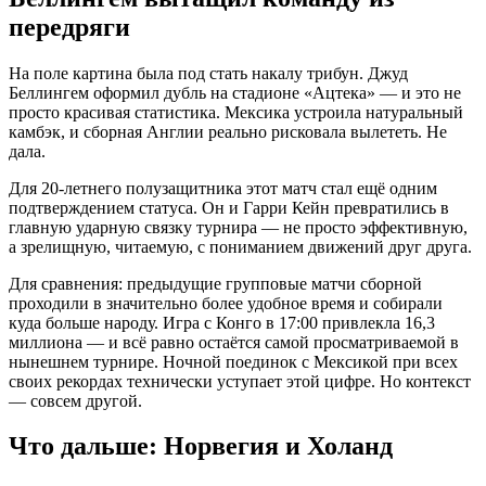
передряги
На поле картина была под стать накалу трибун. Джуд
Беллингем оформил дубль на стадионе «Ацтека» — и это не
просто красивая статистика. Мексика устроила натуральный
камбэк, и сборная Англии реально рисковала вылететь. Не
дала.
Для 20-летнего полузащитника этот матч стал ещё одним
подтверждением статуса. Он и Гарри Кейн превратились в
главную ударную связку турнира — не просто эффективную,
а зрелищную, читаемую, с пониманием движений друг друга.
Для сравнения: предыдущие групповые матчи сборной
проходили в значительно более удобное время и собирали
куда больше народу. Игра с Конго в 17:00 привлекла 16,3
миллиона — и всё равно остаётся самой просматриваемой в
нынешнем турнире. Ночной поединок с Мексикой при всех
своих рекордах технически уступает этой цифре. Но контекст
— совсем другой.
Что дальше: Норвегия и Холанд