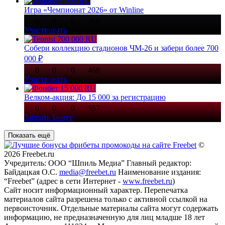
1 000 RU
Игра «Чемпионат 2026» от Winline
0
0
0
368
Участвовать
700 000 RU
Собери коллекцию стадионов ЧМ-26 и забери более 700
000 ₽
0
0
0
468
Участвовать
15 000 RU
Велком-акция: До 15 000 за регистрацию
0
0
0
557
Забрать Бонус
Показать ещё
©
2026 Freebet.ru
Учредитель: ООО “Шпиль Медиа”
Главный редактор:
Байдацкая О.С.
media@freebet.ru
Наименование издания:
“Freebet” (адрес в сети Интернет -
www.freebet.ru
)
Сайт носит информационный характер. Перепечатка
материалов сайта разрешена только с активной ссылкой на
первоисточник. Отдельные материалы сайта могут содержать
информацию, не предназначенную для лиц младше 18 лет