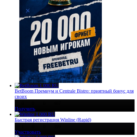
1 000 RU
BetBoom Премиум и Centrale Bistro: приятный бонус для
своих
0
0
0
407
Получить
1 000 RU
Быстрая регистрация Winline (Rapid)
1
0
0
399
Участвовать