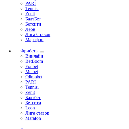
PARI
Tennisi
Zenit
БалтБет
Бетсити
Леон
Лига Ставок
Марафон
Фрибеты
Винлайн
BetBoom
Fonbet
Melbet
Olimpbet
PARI
Tennisi
Zenit
Балтбет
Бетсити
Leon
Лига ставок
Marafon