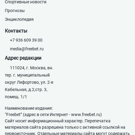
Спортивные новости
Прогнозы
Энциклопедия
Контакты
+7 936 609 39 00
media@freebet.ru
Адрес редакции
111024, г. Москва, вн.
тер. г. муниципальный
округ Лефортово, ул. 2-я
Кабельная, д.2,стр. 3,
помещ. 1/1
Наименование издания:
“Freebet” (адрес в сети Интернет -
www.freebet.ru
)
Сайт носит информационный характер. Перепечатка
материалов сайта разрешена только с активной ссылкой на
первоисточник. Отдельные материалы сайта могут содержать