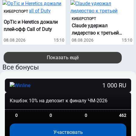
КИБЕРСПОРТ
КИБЕРСПОРТ
OpTic и Heretics дожали
Claude удержал
плей-офф Call of Duty
лидерство к третьей
неделе LEC
08.08.2026
15:10
08.08.2026
15:10
Показать ещё
Все бонусы
1 000 RU
Кэшбэк 10% на депозит к финалу ЧМ-2026
0
0
0
462
Участвовать