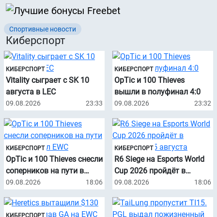
Спортивные новости
Киберспорт
КИБЕРСПОРТ
КИБЕРСПОРТ
Vitality сыграет с SK 10
OpTic и 100 Thieves
августа в LEC
вышли в полуфинал 4:0
09.08.2026
23:33
09.08.2026
23:32
КИБЕРСПОРТ
КИБЕРСПОРТ
OpTic и 100 Thieves снесли
R6 Siege на Esports World
соперников на пути в
Cup 2026 пройдёт в
полуфинал EWC
Париже 4-15 августа
09.08.2026
18:06
09.08.2026
18:06
КИБЕРСПОРТ