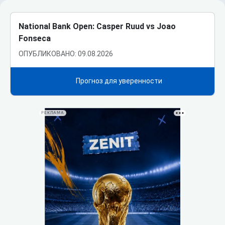
National Bank Open: Casper Ruud vs Joao
Fonseca
ОПУБЛИКОВАНО: 09.08.2026
Прогноз для уверенности
РЕКЛАМА