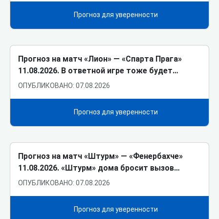
Прогноз для уверенности
Прогноз на матч «Лион» ― «Спарта Прага»
11.08.2026. В ответной игре тоже будет…
ОПУБЛИКОВАНО: 07.08.2026
Прогноз для уверенности
Прогноз на матч «Штурм» ― «Фенербахче»
11.08.2026. «Штурм» дома бросит вызов…
ОПУБЛИКОВАНО: 07.08.2026
Прогноз для уверенности