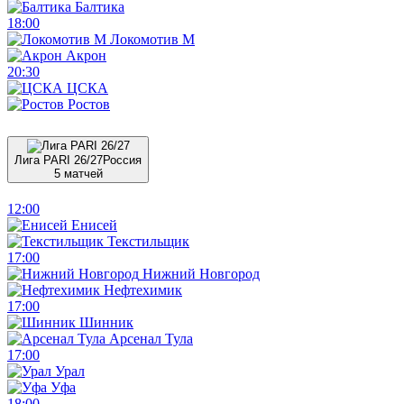
Балтика
18:00
Локомотив М
Акрон
20:30
ЦСКА
Ростов
Лига PARI 26/27
Россия
5 матчей
12:00
Енисей
Текстильщик
17:00
Нижний Новгород
Нефтехимик
17:00
Шинник
Арсенал Тула
17:00
Урал
Уфа
18:00