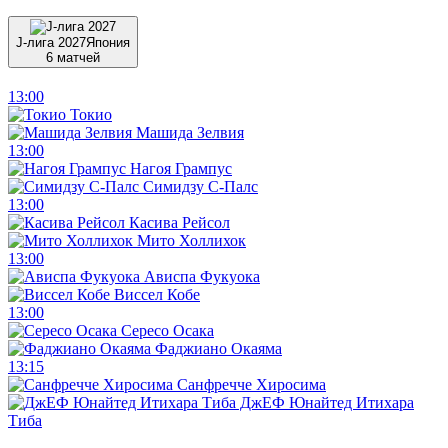
J-лига 2027
Япония
6 матчей
13:00
Токио
Машида Зелвия
13:00
Нагоя Грампус
Симидзу С-Палс
13:00
Касива Рейсол
Мито Холлихок
13:00
Ависпа Фукуока
Виссел Кобе
13:00
Сересо Осака
Фаджиано Окаяма
13:15
Санфречче Хиросима
ДжЕФ Юнайтед Итихара
Тиба