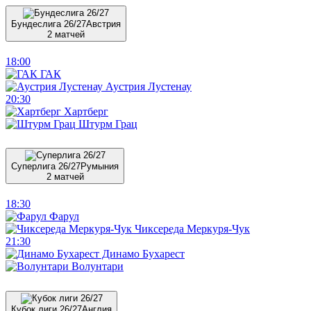
Бундеслига 26/27
Австрия
2 матчей
18:00
ГАК
Аустрия Лустенау
20:30
Хартберг
Штурм Грац
Суперлига 26/27
Румыния
2 матчей
18:30
Фарул
Чиксереда Меркуря-Чук
21:30
Динамо Бухарест
Волунтари
Кубок лиги 26/27
Англия