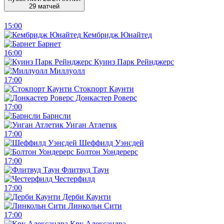
29 матчей
15:00
Кембридж Юнайтед
Барнет
16:00
Куинз Парк Рейнджерс
Миллуолл
17:00
Стокпорт Каунти
Донкастер Роверс
17:00
Барнсли
Уиган Атлетик
17:00
Шеффилд Уэнсдей
Болтон Уондерерс
17:00
Флитвуд Таун
Честерфилд
17:00
Дерби Каунти
Линкольн Сити
17:00
Кру Александра