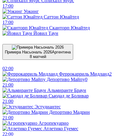
Солихалл Мурс
17:00
Уокинг
Саттон Юнайтед
17:00
Сканторп Юнайтед
Йовил Таун
Примера Насьональ 2026
Аргентина
8 матчей
02:00
Феррокарриль Мидланд
2
Депортиво Майпу
0
21:00
Альмиранте Браун
Сьюдад де Боливар
21:00
Эстудиантес
Депортиво Мадрин
21:00
Агропекуарио
Атлетико Гуемес
22:00