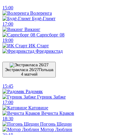
15:00
Волеренга
Будё-Глимт
17:00
Викинг
Сарпсборг 08
19:00
ИК Старт
Фредрикстад
Экстракласа 26/27
Польша
4 матчей
15:45
Радомяк
Гурник Забже
17:00
Катовице
Вечиста Краков
18:30
Погонь Щецин
Мотор Люблин
21:15