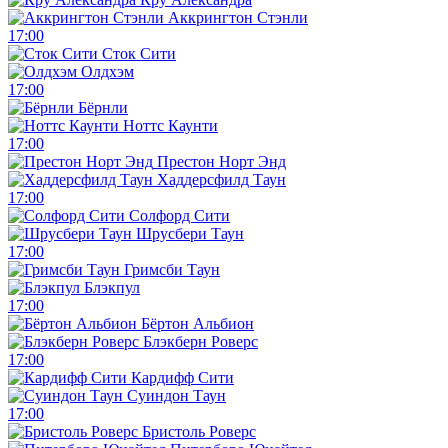
Аккрингтон Стэнли
17:00
Сток Сити
Олдхэм
17:00
Бёрнли
Ноттс Каунти
17:00
Престон Норт Энд
Хаддерсфилд Таун
17:00
Солфорд Сити
Шрусбери Таун
17:00
Гримсби Таун
Блэкпул
17:00
Бёртон Альбион
Блэкберн Роверс
17:00
Кардифф Сити
Суиндон Таун
17:00
Бристоль Роверс