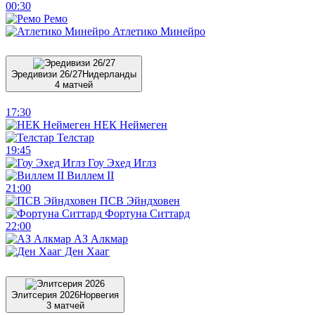
00:30
Ремо
Атлетико Минейро
Эредивизи 26/27
Нидерланды
4 матчей
17:30
НЕК Неймеген
Телстар
19:45
Гоу Эхед Иглз
Виллем II
21:00
ПСВ Эйндховен
Фортуна Ситтард
22:00
АЗ Алкмар
Ден Хааг
Элитсерия 2026
Норвегия
3 матчей