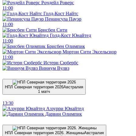
Рочдейл Роверс
11:00
Голд-Кост Найтс
Пенинсула Пауэр
11:00
Брисбен Сити
Голд-Кост Юнайтед
11:00
Брисбен Олимпик
Мортон Сити Эксельсиор
11:00
Истерн Сюбербс
Виннум Вулвз
НПЛ Северная территория 2026
Австралия
1 матч
13:30
Аззурри Юнайтед
Дарвин Олимпик
НПЛ Северная территория 2026. Женщины
Австралия