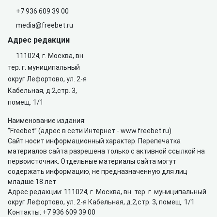
+7 936 609 39 00
media@freebet.ru
Адрес редакции
111024, г. Москва, вн.
тер. г. муниципальный
округ Лефортово, ул. 2-я
Кабельная, д.2,стр. 3,
помещ. 1/1
Наименование издания:
“Freebet” (адрес в сети Интернет -
www.freebet.ru
)
Сайт носит информационный характер. Перепечатка
материалов сайта разрешена только с активной ссылкой на
первоисточник. Отдельные материалы сайта могут
содержать информацию, не предназначенную для лиц
младше 18 лет
Адрес редакции: 111024, г. Москва, вн. тер. г. муниципальный
округ Лефортово, ул. 2-я Кабельная, д.2,стр. 3, помещ. 1/1
Контакты:
+7 936 609 39 00