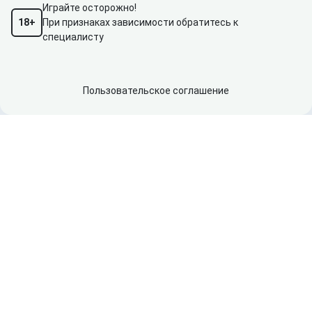
Играйте осторожно!
18+
При признаках зависимости обратитесь к
специалисту
Пользовательское соглашение