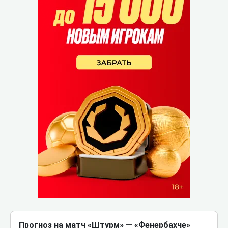
Прогноз на матч «Штурм» ― «Фенербахче»