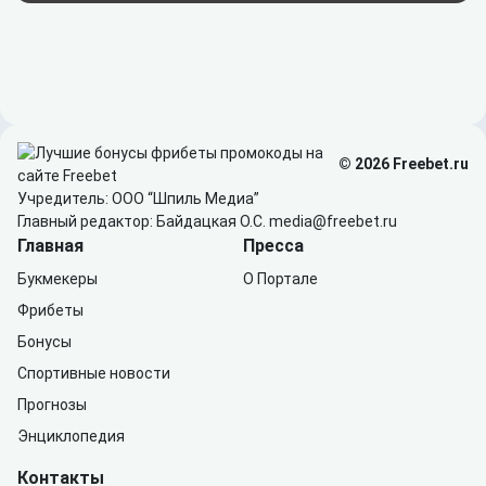
© 2026 Freebet.ru
Учредитель: ООО “Шпиль Медиа”
Главный редактор: Байдацкая О.С.
media@freebet.ru
Главная
Пресса
Букмекеры
О Портале
Фрибеты
Бонусы
Спортивные новости
Прогнозы
Энциклопедия
Контакты