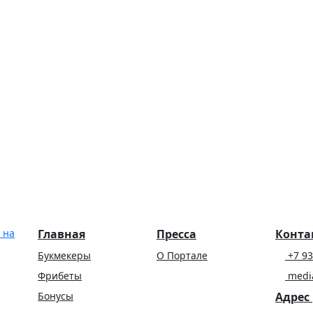
Главная
Пресса
Конта
Букмекеры
О Портале
+7 93
Фрибеты
media
Бонусы
Адрес