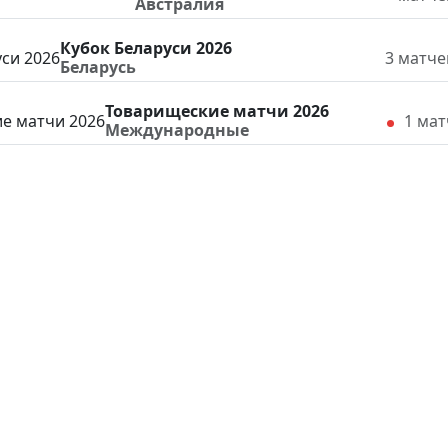
Австралия
Кубок Беларуси 2026
3 матче
Беларусь
Товарищеские матчи 2026
1 мат
Международные