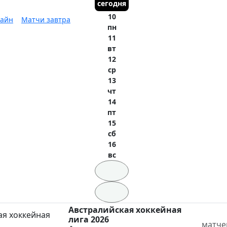
сегодня
10
айн
Матчи завтра
пн
11
вт
12
ср
13
чт
14
пт
15
сб
16
вс
Австралийская хоккейная
лига 2026
матче