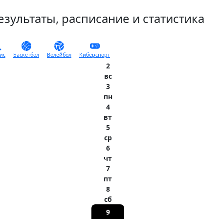
зультаты, расписание и статистика
17
33
8
23
ис
Баскетбол
Волейбол
Киберспорт
2
вс
3
пн
4
вт
5
ср
6
чт
7
пт
8
сб
9