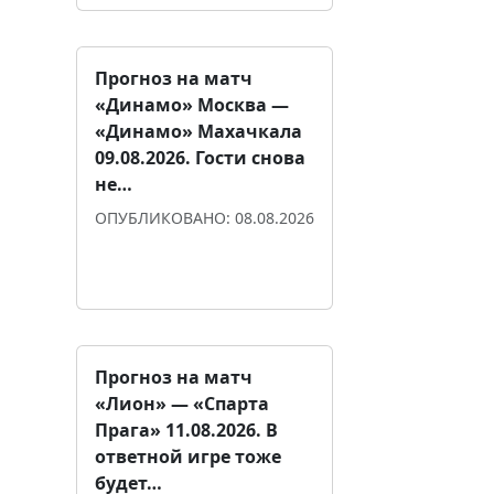
Прогноз на матч
«Динамо» Москва ―
«Динамо» Махачкала
09.08.2026. Гости снова
не…
ОПУБЛИКОВАНО: 08.08.2026
Прогноз для уверенности
Прогноз на матч
«Лион» ― «Спарта
Прага» 11.08.2026. В
ответной игре тоже
будет…