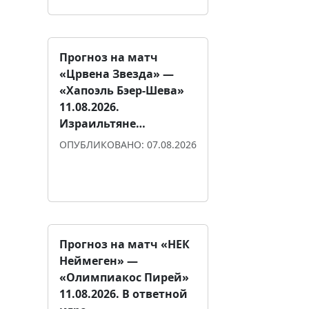
Прогноз на матч
«Црвена Звезда» ―
«Хапоэль Бэер-Шева»
11.08.2026.
Израильтяне…
ОПУБЛИКОВАНО: 07.08.2026
Прогноз для уверенности
Прогноз на матч «НЕК
Неймеген» ―
«Олимпиакос Пирей»
11.08.2026. В ответной