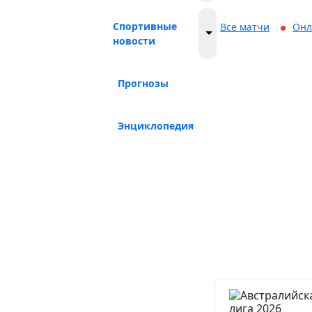
Спортивные
Все матчи
Онл
новости
Прогнозы
Энциклопедия