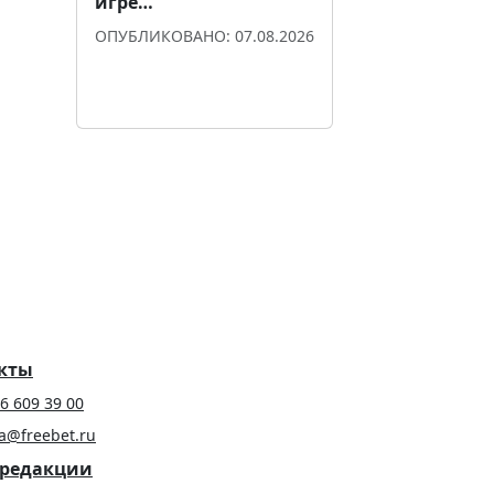
игре…
ОПУБЛИКОВАНО: 07.08.2026
Прогноз для уверенности
Показать ещё
кты
6 609 39 00
@freebet.ru
 редакции