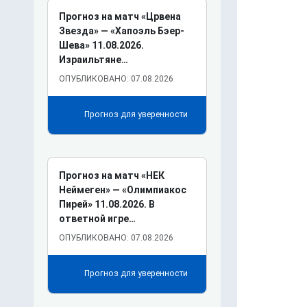
Прогноз на матч «Црвена
Звезда» ― «Хапоэль Бэер-
Шева» 11.08.2026.
Израильтяне…
ОПУБЛИКОВАНО: 07.08.2026
Прогноз для уверенности
Прогноз на матч «НЕК
Неймеген» ― «Олимпиакос
Пирей» 11.08.2026. В
ответной игре…
ОПУБЛИКОВАНО: 07.08.2026
Прогноз для уверенности