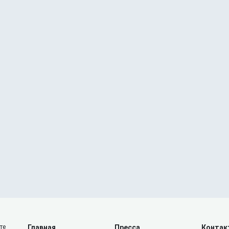
Главная
Пресса
Контак