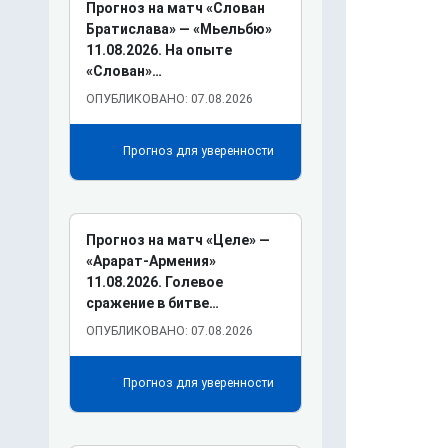
Прогноз на матч «Слован
Братислава» ― «Мьельбю»
11.08.2026. На опыте
«Слован»…
ОПУБЛИКОВАНО: 07.08.2026
Прогноз для уверенности
Прогноз на матч «Целе» ―
«Арарат-Армения»
11.08.2026. Голевое
сражение в битве…
ОПУБЛИКОВАНО: 07.08.2026
Прогноз для уверенности