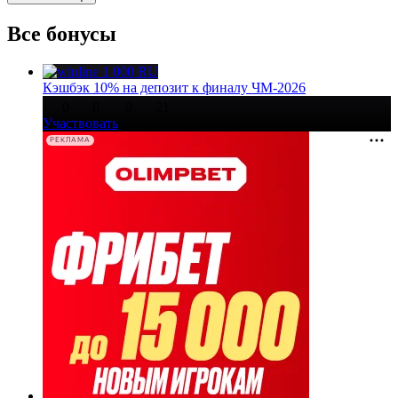
Все бонусы
1 000 RU
Кэшбэк 10% на депозит к финалу ЧМ-2026
0
0
0
21
Участвовать
РЕКЛАМА