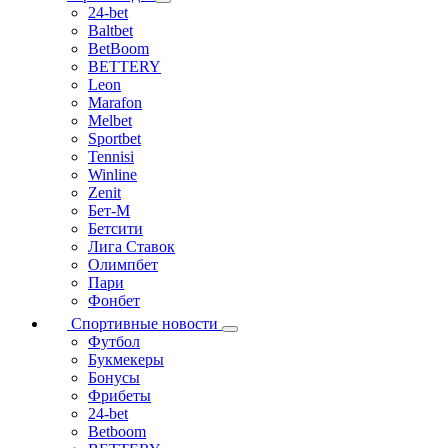
24-bet
Baltbet
BetBoom
BETTERY
Leon
Marafon
Melbet
Sportbet
Tennisi
Winline
Zenit
Бет-М
Бетсити
Лига Ставок
Олимпбет
Пари
Фонбет
Спортивные новости
Футбол
Букмекеры
Бонусы
Фрибеты
24-bet
Betboom