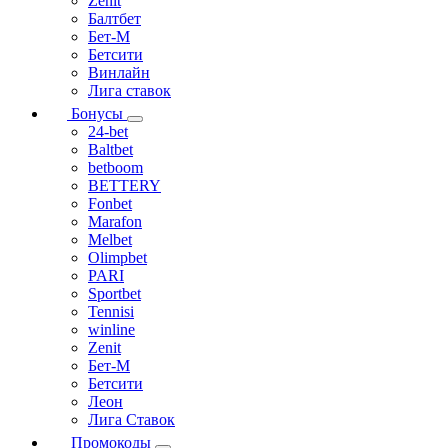
Zenit
Балтбет
Бет-М
Бетсити
Винлайн
Лига ставок
Бонусы
24-bet
Baltbet
betboom
BETTERY
Fonbet
Marafon
Melbet
Olimpbet
PARI
Sportbet
Tennisi
winline
Zenit
Бет-М
Бетсити
Леон
Лига Ставок
Промокоды