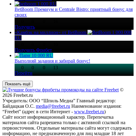
1 000 RU
BetBoom Премиум и Centrale Bistro: приятный бонус для
своих
0
0
0
16
Получить
«Камбэк на миллион» от BetBoom
1 000 000
RU
0
0
0
10
Получить Фрибет
10 000 RU
Выполняй задания и забирай бонус!
0
0
0
13
Перейти
Показать ещё
©
2026 Freebet.ru
Учредитель: ООО “Шпиль Медиа”
Главный редактор:
Байдацкая О.С.
media@freebet.ru
Наименование издания:
“Freebet” (адрес в сети Интернет -
www.freebet.ru
)
Сайт носит информационный характер. Перепечатка
материалов сайта разрешена только с активной ссылкой на
первоисточник. Отдельные материалы сайта могут содержать
информацию, не предназначенную для лиц младше 18 лет