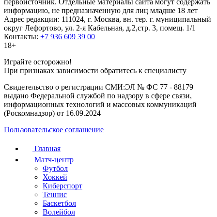
первоисточник. Отдельные материалы сайта могут содержать
информацию, не предназначенную для лиц младше 18 лет
Адрес редакции: 111024, г. Москва, вн. тер. г. муниципальный
округ Лефортово, ул. 2-я Кабельная, д.2,стр. 3, помещ. 1/1
Контакты:
+7 936 609 39 00
18+
Играйте осторожно!
При признаках зависимости обратитесь к специалисту
Свидетельство о регистрации СМИ:ЭЛ № ФС 77 - 88179
выдано Федеральной службой по надзору в сфере связи,
информационных технологий и массовых коммуникаций
(Роскомнадзор) от 16.09.2024
Пользовательское соглашение
Главная
Матч-центр
Футбол
Хоккей
Киберспорт
Теннис
Баскетбол
Волейбол