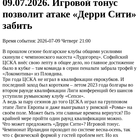
09.07.2026. Игровой тонус
позволит атаке «Дерри Сити»
забить
Время события: 2026-07-09 Четверг 21:00
В прошлом сезоне болгарские клубы общими усилиями
скинули с чемпионского насеста «Лудогорец». Софийский
ЦСКА внёс свою лепту в общее дело, но главное достижение
было в кубке – там команда в серии пенальти забрала трофей у
«Локомотива» из Пловдива.
Три года ЦСКА не играл в квалификации еврокубков. И
последний заход был коротким – летом 2023 года болгары во
втором раунде квалификации Лиги конференций без шансов
уступили румынскому клубу «Сепси».
А ведь за пару сезонов до того ЦСКА играл на групповом
этапе Лиги Европы и даже выигрывал у римской «Ромы» на
своём поле. Может быть эти славные времена вернутся? По
крайней мере пройти один раунд квалификации можно.
Что может предложить «Дерри Сити»? Игровой тонус.
Чемпионат Ирландии проходит по системе весна-осень, так
что с физической формой у гостей проблем нет. Но их