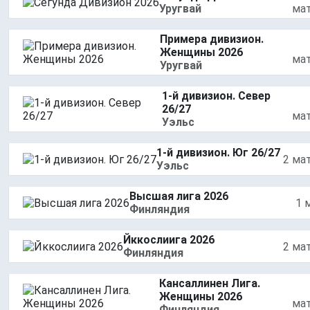
Уругвай
ма
Примера дивизион.
Женщины 2026
ма
Уругвай
1-й дивизион. Север
26/27
ма
Уэльс
1-й дивизион. Юг 26/27
2 ма
Уэльс
Высшая лига 2026
1 
Финляндия
Йккослиига 2026
2 ма
Финляндия
Кансаллинен Лига.
Женщины 2026
ма
Финляндия