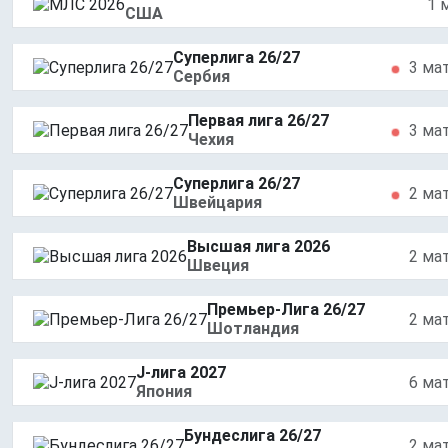
1 
США
Суперлига 26/27
3 ма
Сербия
Первая лига 26/27
3 ма
Чехия
Суперлига 26/27
2 ма
Швейцария
Высшая лига 2026
2 ма
Швеция
Премьер-Лига 26/27
2 ма
Шотландия
J-лига 2027
6 ма
Япония
Бундеслига 26/27
2 ма