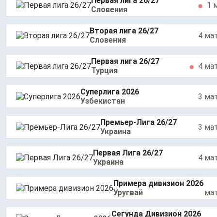
Первая лига 26/27
1 
Словения
Вторая лига 26/27
4 ма
Словения
Первая лига 26/27
4 ма
Турция
Суперлига 2026
3 ма
Узбекистан
Премьер-Лига 26/27
3 ма
Украина
Первая Лига 26/27
4 ма
Украина
Примера дивизион 2026
Уругвай
ма
Сегунда Дивизион 2026