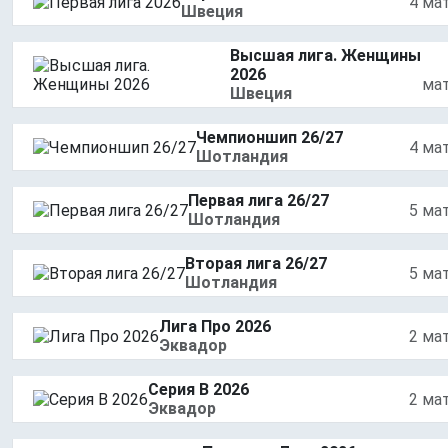
4 ма
Швеция
Высшая лига. Женщины
2026
ма
Швеция
Чемпионшип 26/27
4 ма
Шотландия
Первая лига 26/27
5 ма
Шотландия
Вторая лига 26/27
5 ма
Шотландия
Лига Про 2026
2 ма
Эквадор
Серия B 2026
2 ма
Эквадор