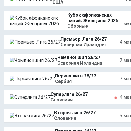
США
Кубок африканских
наций. Женщины 2026
ма
Сборные
Премьер-Лига 26/27
4 ма
Северная Ирландия
Чемпионшип 26/27
7 ма
Северная Ирландия
Первая лига 26/27
7 ма
Сербия
Суперлига 26/27
4 ма
Словакия
Вторая лига 26/27
5 ма
Словакия