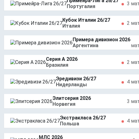
Примейра-Лига 26/27
3 ма
Португалия
Кубок Италии 26/27
2 ма
Италия
Примера дивизион 2026
Аргентина
ма
Серия А 2026
2 ма
Бразилия
Эредивизи 26/27
4 ма
Нидерланды
Элитсерия 2026
3 ма
Норвегия
Экстракласа 26/27
4 ма
Польша
МЛС 2026