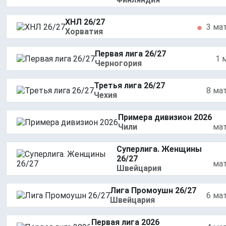
ХНЛ 26/27
3 ма
Хорватия
Первая лига 26/27
1 
Черногория
Третья лига 26/27
8 ма
Чехия
Примера дивизион 2026
Чили
ма
Суперлига. Женщины
26/27
ма
Швейцария
Лига Промоушн 26/27
6 ма
Швейцария
Первая лига 2026