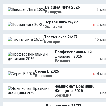
Высшая Лига 2026
3 ма
Беларусь
Первая лига 26/27
2 ма
Болгария
Третья лига 26/27
16 ма
Болгария
Профессиональный
дивизион 2026
ма
Боливия
Серия В 2026
4 ма
Бразилия
Чемпионат Бразилии.
Женщины 2026
ма
Бразилия
Высшая лига 26/27