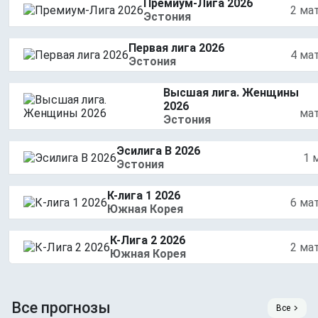
Премиум-Лига 2026
2 ма
Эстония
Первая лига 2026
4 ма
Эстония
Высшая лига. Женщины
2026
ма
Эстония
Эсилига B 2026
1 
Эстония
К-лига 1 2026
6 ма
Южная Корея
К-Лига 2 2026
2 ма
Южная Корея
Все прогнозы
Все