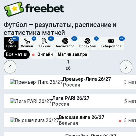
Футбол — результаты, расписание и
статистика матчей
625
8
31
40
7
47
Футбол
Хоккей
Теннис
Баскетбол
Волейбол
Киберспорт
Все матчи
Онлайн
Матчи завтра
1
сб
Премьер-Лига 26/27
3 ма
Россия
Лига PARI 26/27
5 ма
Россия
Высшая лига 26/27
3 ма
Бельгия