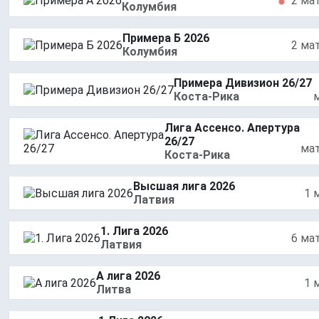
2 ма
Колумбия
Примера Б 2026
2 ма
Колумбия
Примера Дивизион 26/27
Коста-Рика
Лига Ассенсо. Апертура
26/27
ма
Коста-Рика
Высшая лига 2026
1 
Латвия
1. Лига 2026
6 ма
Латвия
А лига 2026
1 
Литва