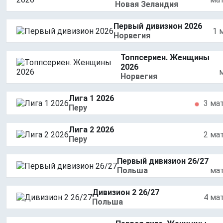
Новая Зеландия
Первый дивизион 2026
1 
Норвегия
Топпсериен. Женщины
2026
Норвегия
Лига 1 2026
3 ма
Перу
Лига 2 2026
2 ма
Перу
Первый дивизион 26/27
Польша
ма
Дивизион 2 26/27
4 ма
Польша