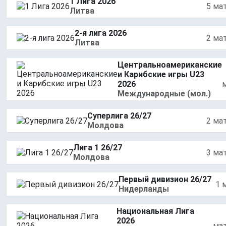
1 Лига 2026
5 ма
Литва
2-я лига 2026
2 ма
Литва
Центральноамериканские
и Карибские игры U23
2026
Международные (мол.)
Суперлига 26/27
2 ма
Молдова
Лига 1 26/27
3 ма
Молдова
Первый дивизион 26/27
1 
Нидерланды
Национальная Лига
2026
ма