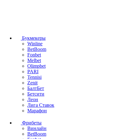
Букмекеры
Winline
BetBoom
Fonbet
Melbet
Olimpbet
PARI
Tennisi
Zenit
БалтБет
Бетсити
Леон
Лига Ставок
Марафон
Фрибеты
Винлайн
BetBoom