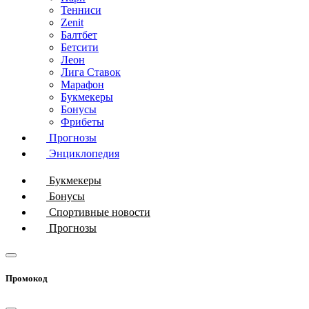
Тенниси
Zenit
Балтбет
Бетсити
Леон
Лига Ставок
Марафон
Букмекеры
Бонусы
Фрибеты
Прогнозы
Энциклопедия
Букмекеры
Бонусы
Спортивные новости
Прогнозы
Промокод