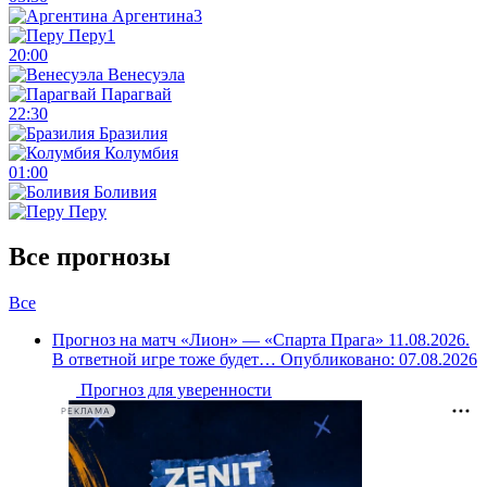
Аргентина
3
Перу
1
20:00
Венесуэла
Парагвай
22:30
Бразилия
Колумбия
01:00
Боливия
Перу
Все прогнозы
Все
Прогноз на матч «Лион» ― «Спарта Прага» 11.08.2026.
В ответной игре тоже будет…
Опубликовано: 07.08.2026
Прогноз для уверенности
РЕКЛАМА