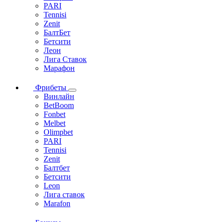
PARI
Tennisi
Zenit
БалтБет
Бетсити
Леон
Лига Ставок
Марафон
Фрибеты
Винлайн
BetBoom
Fonbet
Melbet
Olimpbet
PARI
Tennisi
Zenit
Балтбет
Бетсити
Leon
Лига ставок
Marafon