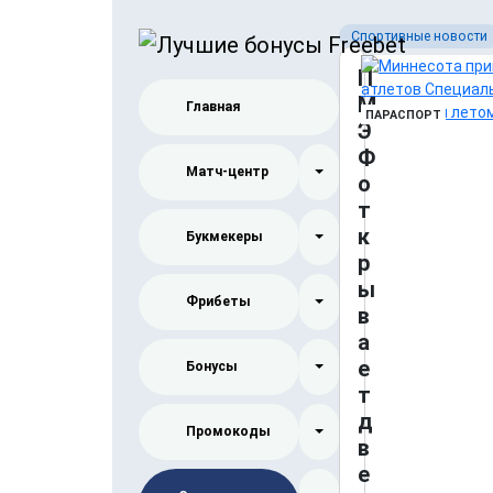
Спортивные новости
П
М
Главная
ПАРАСПОРТ
Э
Ф
Матч-центр
о
т
к
Букмекеры
р
ы
Фрибеты
в
а
е
Бонусы
т
д
Промокоды
в
е