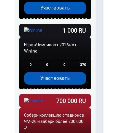
Участвовать
1 000 RU
Игра «Чемпионат 2026» от
Winline
0
0
0
370
Участвовать
700 000 RU
Собери коллекцию стадионов
ЧМ-26 и забери более 700 000
₽