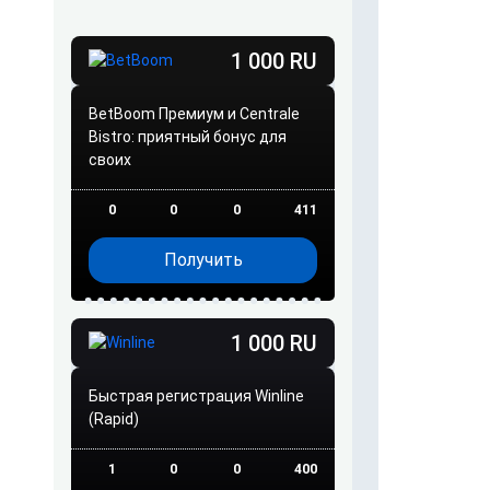
1 000 RU
BetBoom Премиум и Centrale
Bistro: приятный бонус для
своих
0
0
0
411
Получить
1 000 RU
Быстрая регистрация Winline
(Rapid)
1
0
0
400