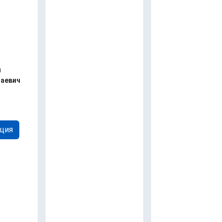
н
аевич
ция