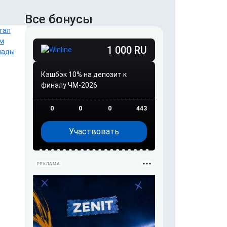
Все бонусы
1 000 RU
Кэшбэк 10% на депозит к
финалу ЧМ-2026
0
0
0
443
Участвовать
РЕКЛАМА