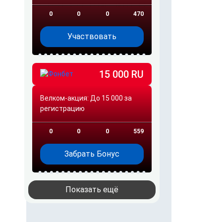
0
0
0
470
Участвовать
15 000 RU
Велком-акция: До 15 000 за
регистрацию
0
0
0
559
Забрать Бонус
Показать ещё