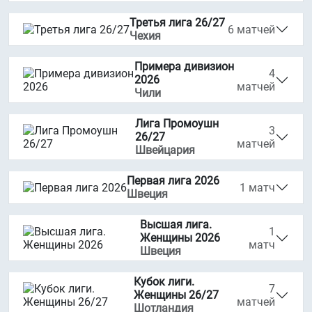
Третья лига 26/27
6 матчей
Чехия
Примера дивизион
4
2026
матчей
Чили
Лига Промоушн
3
26/27
матчей
Швейцария
Первая лига 2026
1 матч
Швеция
Высшая лига.
1
Женщины 2026
матч
Швеция
Кубок лиги.
7
Женщины 26/27
матчей
Шотландия