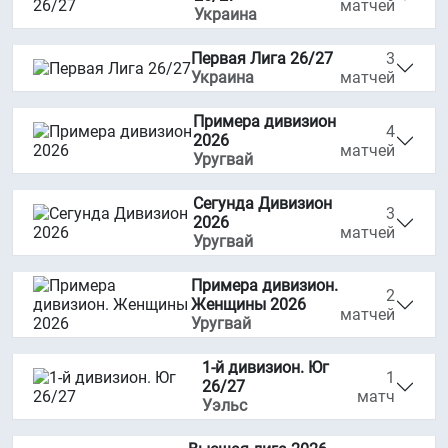
матчей
Украина
Первая Лига 26/27
3
Украина
матчей
Примера дивизион
4
2026
матчей
Уругвай
Сегунда Дивизион
3
2026
матчей
Уругвай
Примера дивизион.
2
Женщины 2026
матчей
Уругвай
1-й дивизион. Юг
1
26/27
матч
Уэльс