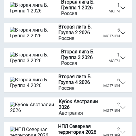
Вторая лига Б.
1
Группа 1 2026
матч
Россия
Вторая лига Б.
5
Группа 2 2026
матчей
Россия
Вторая лига Б.
1
Группа 3 2026
матч
Россия
Вторая лига Б.
6
Группа 4 2026
матчей
Россия
Кубок Австралии
2
2026
матчей
Австралия
НПЛ Северная
2
территория 2026
матчей