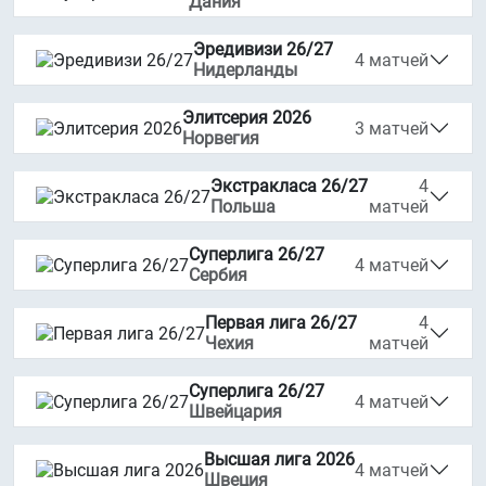
Дания
Эредивизи 26/27
4 матчей
Нидерланды
Элитсерия 2026
3 матчей
Норвегия
Экстракласа 26/27
4
Польша
матчей
Суперлига 26/27
4 матчей
Сербия
Первая лига 26/27
4
Чехия
матчей
Суперлига 26/27
4 матчей
Швейцария
Высшая лига 2026
4 матчей
Швеция