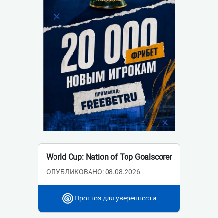
World Cup: Nation of Top Goalscorer
ОПУБЛИКОВАНО: 08.08.2026
Прогноз для уверенности