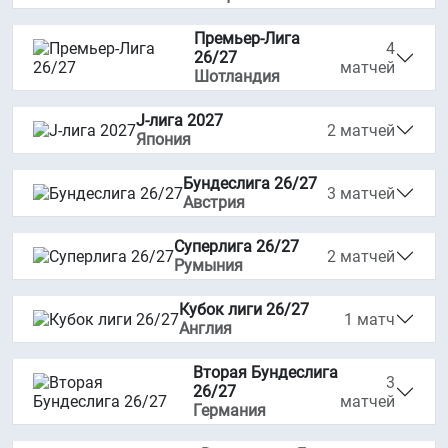
Премьер-Лига
4
26/27
матчей
Шотландия
J-лига 2027
2 матчей
Япония
Бундеслига 26/27
3 матчей
Австрия
Суперлига 26/27
2 матчей
Румыния
Кубок лиги 26/27
1 матч
Англия
Вторая Бундеслига
3
26/27
матчей
Германия