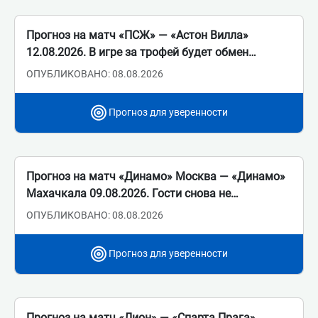
Прогноз на матч «ПСЖ» ― «Астон Вилла»
12.08.2026. В игре за трофей будет обмен…
ОПУБЛИКОВАНО: 08.08.2026
Прогноз для уверенности
Прогноз на матч «Динамо» Москва ― «Динамо»
Махачкала 09.08.2026. Гости снова не…
ОПУБЛИКОВАНО: 08.08.2026
Прогноз для уверенности
Прогноз на матч «Лион» ― «Спарта Прага»