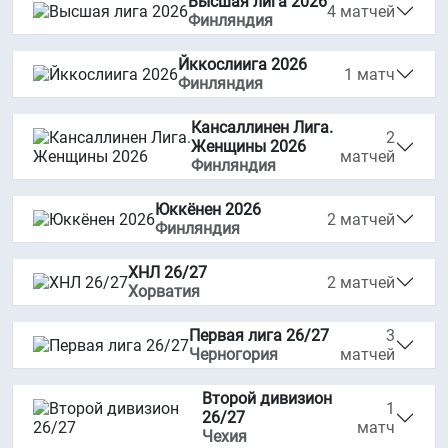
Высшая лига 2026
4 матчей
Финляндия
Йккослиига 2026
1 матч
Финляндия
Кансаллинен Лига.
2
Женщины 2026
матчей
Финляндия
Юккёнен 2026
2 матчей
Финляндия
ХНЛ 26/27
2 матчей
Хорватия
Первая лига 26/27
3
Черногория
матчей
Второй дивизион
1
26/27
матч
Чехия