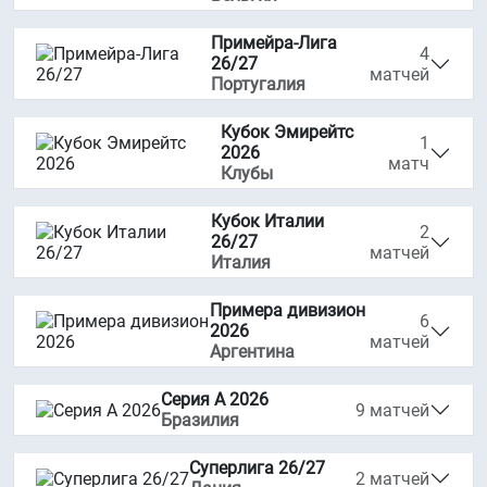
Примейра-Лига
4
26/27
матчей
Португалия
Кубок Эмирейтс
1
2026
матч
Клубы
Кубок Италии
2
26/27
матчей
Италия
Примера дивизион
6
2026
матчей
Аргентина
Серия А 2026
9 матчей
Бразилия
Суперлига 26/27
2 матчей