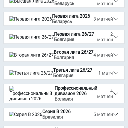
Беларусь
матчей
Первая лига 2026
3 матчей
Беларусь
Первая лига 26/27
2
Болгария
матчей
Вторая лига 26/27
4 матчей
Болгария
Третья лига 26/27
1 матч
Болгария
Профессиональный
4
дивизион 2026
матчей
Боливия
Серия В 2026
5 матчей
Бразилия