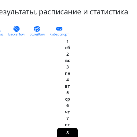
зультаты, расписание и статистика
31
40
7
47
ис
Баскетбол
Волейбол
Киберспорт
1
сб
2
вс
3
пн
4
вт
5
ср
6
чт
7
пт
8