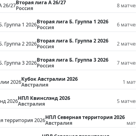
Вторая лига А 26/27
8 матче
Россия
Вторая лига Б. Группа 1 2026
6 матче
Россия
Вторая лига Б. Группа 2 2026
2 матче
Россия
Вторая лига Б. Группа 3 2026
7 матче
Россия
Кубок Австралии 2026
1 мат
Австралия
НПЛ Квинслэнд 2026
5 матче
Австралия
НПЛ Северная территория 2026
Австралия
мат