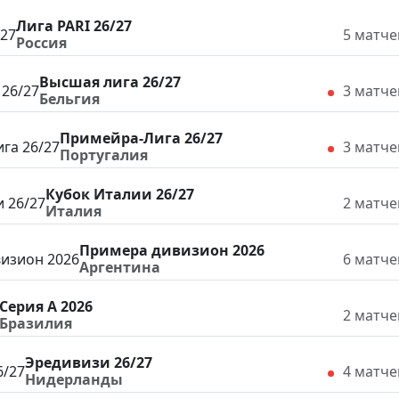
Лига PARI 26/27
5 матче
Россия
Высшая лига 26/27
3 матче
Бельгия
Примейра-Лига 26/27
3 матче
Португалия
Кубок Италии 26/27
2 матче
Италия
Примера дивизион 2026
6 матче
Аргентина
Серия А 2026
2 матче
Бразилия
Эредивизи 26/27
4 матче
Нидерланды