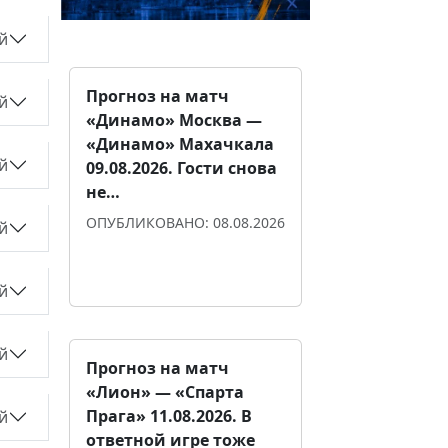
й
Прогноз на матч
й
«Динамо» Москва ―
«Динамо» Махачкала
й
09.08.2026. Гости снова
не…
ОПУБЛИКОВАНО: 08.08.2026
й
Прогноз для уверенности
й
й
Прогноз на матч
«Лион» ― «Спарта
Прага» 11.08.2026. В
й
ответной игре тоже