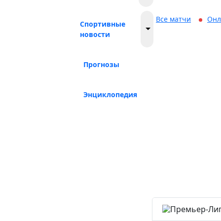
Все матчи
Онл
Спортивные
новости
Прогнозы
Энциклопедия