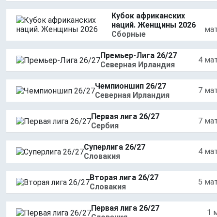
Кубок африканских
наций. Женщины 2026
ма
Сборные
Премьер-Лига 26/27
4 ма
Северная Ирландия
Чемпионшип 26/27
7 ма
Северная Ирландия
Первая лига 26/27
7 ма
Сербия
Суперлига 26/27
4 ма
Словакия
Вторая лига 26/27
5 ма
Словакия
Первая лига 26/27
1 