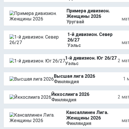
Примера дивизион.
Женщины 2026
ма
Уругвай
1-й дивизион. Север
26/27
ма
Уэльс
1-й дивизион. Юг 26/27
2 ма
Уэльс
Высшая лига 2026
1 
Финляндия
Йккослиига 2026
2 ма
Финляндия
Кансаллинен Лига.
Женщины 2026
ма
Финляндия