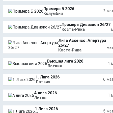
Примера Б 2026
2 ма
Колумбия
Примера Дивизион 26/27
Коста-Рика
Лига Ассенсо. Апертура
26/27
ма
Коста-Рика
Высшая лига 2026
1 
Латвия
1. Лига 2026
6 ма
Латвия
А лига 2026
1 
Литва
1 Лига 2026
5 ма