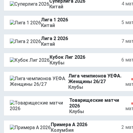
Суперлига 2026
4 ма
Китай
Лига 1 2026
5 ма
Китай
Лига 2 2026
7 ма
Китай
Кубок Лиг 2026
6 ма
Клубы
Лига чемпионов УЕФА.
Женщины 26/27
ма
Клубы
Товарищеские матчи
2026
ма
Клубы
Примера A 2026
2 ма
Колумбия