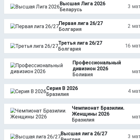
Высшая Лига 2026
3 ма
Беларусь
Первая лига 26/27
2 ма
Болгария
Третья лига 26/27
16 ма
Болгария
Профессиональный
дивизион 2026
ма
Боливия
Серия В 2026
4 ма
Бразилия
Чемпионат Бразилии.
Женщины 2026
ма
Бразилия
Высшая лига 26/27
3 ма
Венгрия