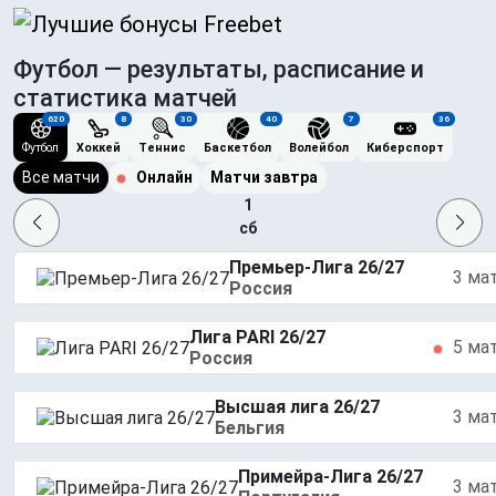
Футбол — результаты, расписание и
статистика матчей
620
8
30
40
7
36
Футбол
Хоккей
Теннис
Баскетбол
Волейбол
Киберспорт
Все матчи
Онлайн
Матчи завтра
1
сб
Премьер-Лига 26/27
3 ма
Россия
Лига PARI 26/27
5 ма
Россия
Высшая лига 26/27
3 ма
Бельгия
Примейра-Лига 26/27
3 ма