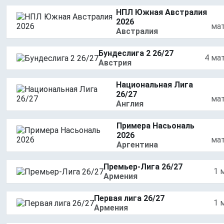
НПЛ Южная Австралия
2026
ма
Австралия
Бундеслига 2 26/27
4 ма
Австрия
Национальная Лига
26/27
ма
Англия
Примера Насьональ
2026
ма
Аргентина
Премьер-Лига 26/27
1 
Армения
Первая лига 26/27
1 
Армения