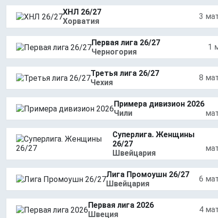
ХНЛ 26/27
3 ма
Хорватия
Первая лига 26/27
1 
Черногория
Третья лига 26/27
8 ма
Чехия
Примера дивизион 2026
Чили
ма
Суперлига. Женщины
26/27
ма
Швейцария
Лига Промоушн 26/27
6 ма
Швейцария
Первая лига 2026
4 ма
Швеция