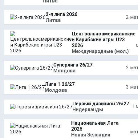
Литва
2-я лига 2026
2 ма
Литва
Центральноамериканские
и Карибские игры U23
2026
Международные (мол.)
Суперлига 26/27
2 ма
Молдова
Лига 1 26/27
3 ма
Молдова
Первый дивизион 26/27
1 
Нидерланды
Национальная Лига
2026
ма
Новая Зеландия