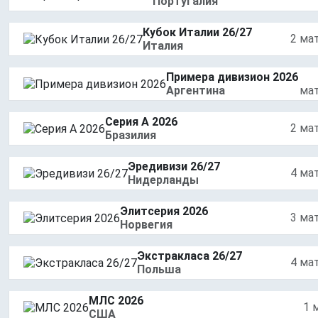
Португалия
Кубок Италии 26/27
2 ма
Италия
Примера дивизион 2026
Аргентина
ма
Серия А 2026
2 ма
Бразилия
Эредивизи 26/27
4 ма
Нидерланды
Элитсерия 2026
3 ма
Норвегия
Экстракласа 26/27
4 ма
Польша
МЛС 2026
1 
США