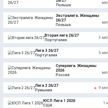
26/27
ма
Польша
Экстралига. Женщины
26/27
ма
Польша
Вторая лига 26/27
3 ма
Португалия
Лига 3 26/27
5 ма
Португалия
Суперлига. Женщины
2026
ма
Россия
Лига 2 26/27
9 ма
Румыния
ЮСЛ Лига 1 2026
1 
США