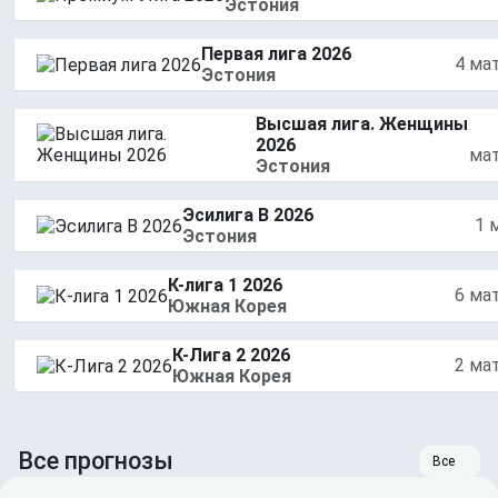
Эстония
Первая лига 2026
4 ма
Эстония
Высшая лига. Женщины
2026
ма
Эстония
Эсилига B 2026
1 
Эстония
К-лига 1 2026
6 ма
Южная Корея
К-Лига 2 2026
2 ма
Южная Корея
Все прогнозы
Все