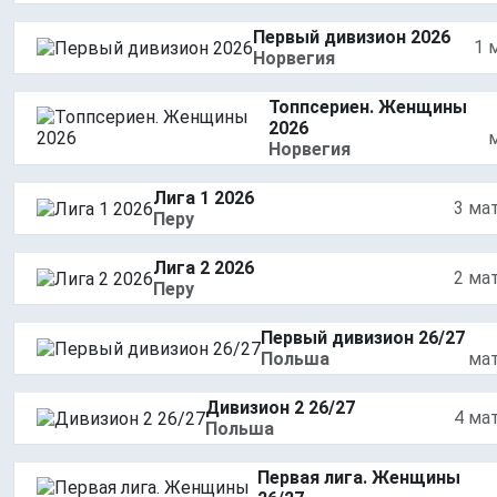
Первый дивизион 2026
1 
Норвегия
Топпсериен. Женщины
2026
Норвегия
Лига 1 2026
3 ма
Перу
Лига 2 2026
2 ма
Перу
Первый дивизион 26/27
Польша
ма
Дивизион 2 26/27
4 ма
Польша
Первая лига. Женщины