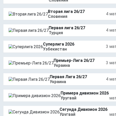
Словения
Вторая лига 26/27
4 ма
Словения
Первая лига 26/27
4 ма
Турция
Суперлига 2026
3 ма
Узбекистан
Премьер-Лига 26/27
3 ма
Украина
Первая Лига 26/27
4 ма
Украина
Примера дивизион 2026
Уругвай
ма
Сегунда Дивизион 2026
Уругвай
ма