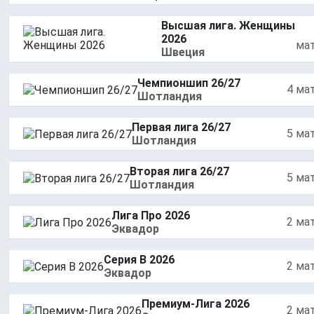
Высшая лига. Женщины
2026
ма
Швеция
Чемпионшип 26/27
4 ма
Шотландия
Первая лига 26/27
5 ма
Шотландия
Вторая лига 26/27
5 ма
Шотландия
Лига Про 2026
2 ма
Эквадор
Серия B 2026
2 ма
Эквадор
Премиум-Лига 2026
2 ма