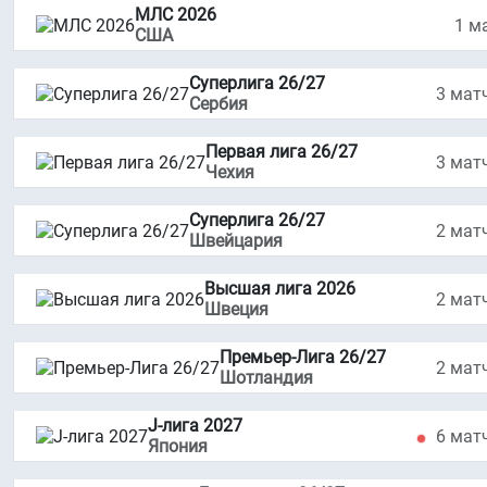
МЛС 2026
1 м
США
Суперлига 26/27
3 мат
Сербия
Первая лига 26/27
3 мат
Чехия
Суперлига 26/27
2 мат
Швейцария
Высшая лига 2026
2 мат
Швеция
Премьер-Лига 26/27
2 мат
Шотландия
J-лига 2027
6 мат
Япония