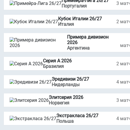
Примейра-Лига 26/27
3 мат
Португалия
Кубок Италии 26/27
2 мат
Италия
Примера дивизион
2026
мат
Аргентина
Серия А 2026
2 мат
Бразилия
Эредивизи 26/27
4 мат
Нидерланды
Элитсерия 2026
3 мат
Норвегия
Экстракласа 26/27
4 мат
Польша