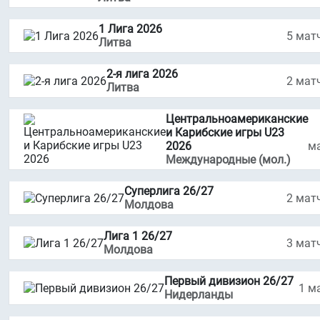
1 Лига 2026
5 мат
Литва
2-я лига 2026
2 мат
Литва
Центральноамериканские
и Карибские игры U23
2026
м
Международные (мол.)
Суперлига 26/27
2 мат
Молдова
Лига 1 26/27
3 мат
Молдова
Первый дивизион 26/27
1 м
Нидерланды