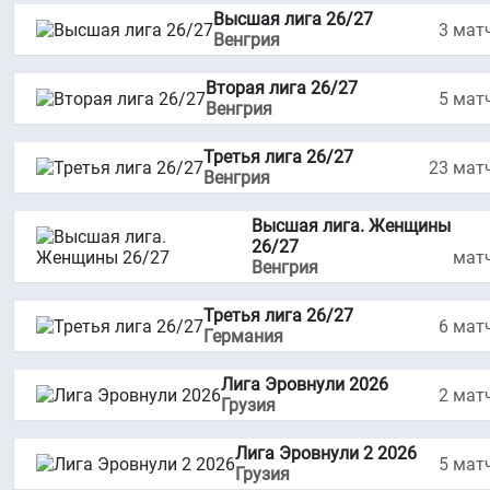
Высшая лига 26/27
3 мат
Венгрия
Вторая лига 26/27
5 мат
Венгрия
Третья лига 26/27
23 мат
Венгрия
Высшая лига. Женщины
26/27
мат
Венгрия
Третья лига 26/27
6 мат
Германия
Лига Эровнули 2026
2 мат
Грузия
Лига Эровнули 2 2026
5 мат
Грузия