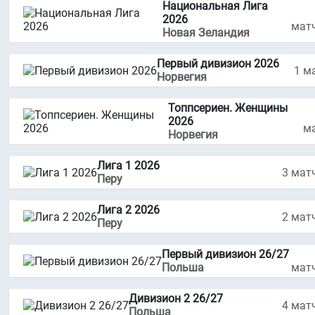
Национальная Лига
2026
мат
Новая Зеландия
Первый дивизион 2026
1 м
Норвегия
Топпсериен. Женщины
2026
м
Норвегия
Лига 1 2026
3 мат
Перу
Лига 2 2026
2 мат
Перу
Первый дивизион 26/27
Польша
мат
Дивизион 2 26/27
4 мат
Польша