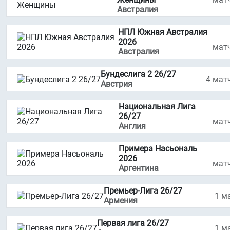
Австралия
НПЛ Южная Австралия
2026
мат
Австралия
Бундеслига 2 26/27
4 мат
Австрия
Национальная Лига
26/27
мат
Англия
Примера Насьональ
2026
мат
Аргентина
Премьер-Лига 26/27
1 м
Армения
Первая лига 26/27
1 м