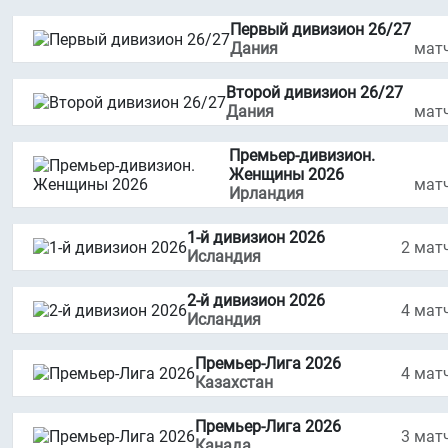
Первый дивизион 26/27
Дания
мат
Второй дивизион 26/27
Дания
мат
Премьер-дивизион.
Женщины 2026
мат
Ирландия
1-й дивизион 2026
2 мат
Исландия
2-й дивизион 2026
4 мат
Исландия
Премьер-Лига 2026
4 мат
Казахстан
Премьер-Лига 2026
3 мат
Канада