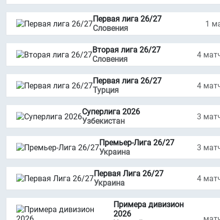
Первая лига 26/27
1 м
Словения
Вторая лига 26/27
4 мат
Словения
Первая лига 26/27
4 мат
Турция
Суперлига 2026
3 мат
Узбекистан
Премьер-Лига 26/27
3 мат
Украина
Первая Лига 26/27
4 мат
Украина
Примера дивизион
2026
мат