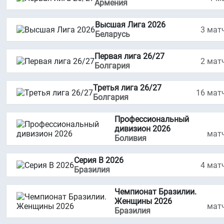
Армения
Высшая Лига 2026
3 мат
Беларусь
Первая лига 26/27
2 мат
Болгария
Третья лига 26/27
16 мат
Болгария
Профессиональный
дивизион 2026
мат
Боливия
Серия В 2026
4 мат
Бразилия
Чемпионат Бразилии.
Женщины 2026
мат
Бразилия