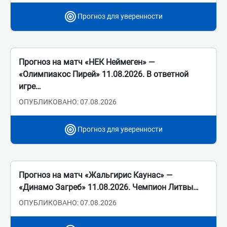
Прогноз для уверенности
Прогноз на матч «НЕК Неймеген» ―
«Олимпиакос Пирей» 11.08.2026. В ответной
игре…
ОПУБЛИКОВАНО: 07.08.2026
Прогноз для уверенности
Прогноз на матч «Жальгирис Каунас» ―
«Динамо Загреб» 11.08.2026. Чемпион Литвы…
ОПУБЛИКОВАНО: 07.08.2026