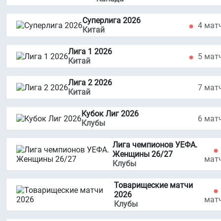
Суперлига 2026
4 мат
Китай
Лига 1 2026
5 мат
Китай
Лига 2 2026
7 мат
Китай
Кубок Лиг 2026
6 мат
Клубы
Лига чемпионов УЕФА.
Женщины 26/27
мат
Клубы
Товарищеские матчи
2026
мат
Клубы