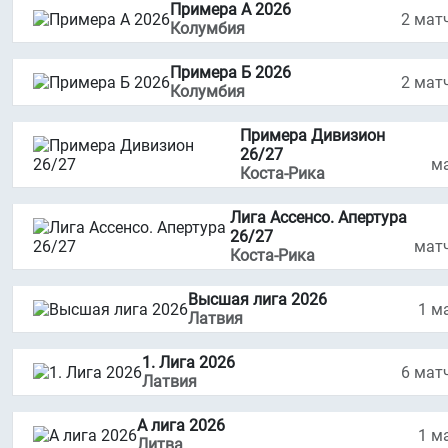
Примера A 2026
2 мат
Колумбия
Примера Б 2026
2 мат
Колумбия
Примера Дивизион
26/27
м
Коста-Рика
Лига Ассенсо. Апертура
26/27
мат
Коста-Рика
Высшая лига 2026
1 м
Латвия
1. Лига 2026
6 мат
Латвия
А лига 2026
1 м
Литва