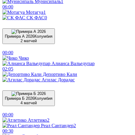
Мунисипаль
1
06:00
Мотагуа
1
СК ФАС
0
Примера A 2026
Колумбия
2 матчей
00:00
Чико
Алианса Вальедупар
02:05
Депортиво Кали
Агилас Дорадас
Примера Б 2026
Колумбия
4 матчей
00:00
Атлетико
2
Реал Сантандер
2
00:30