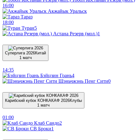
16:00
Акжайык Уральск
Тараз
18:00
Туран
5
Астана Резерв (мол.)
1
Суперлига 2026
Китай
1 матч
14:35
Бэйцзин Гоань
4
Шэньчжэнь Пенг Сити
0
Карибский кубок КОНКАКАФ 2026
Клубы
1 матч
01:00
Клаб Сандо
2
СВ Броки
1