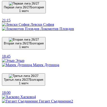
Первая лига 26/27
Болгария
1 матч
21:15
Левски София
Локомотив Пловдив
Вторая лига 26/27
Болгария
1 матч
18:45
Этыр
Марек Дупница
Третья лига 26/27
Болгария
1 матч
18:00
Хасково
4
Гигант Съединение
2