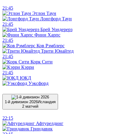
21:45
Этлон Таун
Лонгфорд Таун
21:45
Брей Уондерерз
Финн Харпс
21:45
Ков Рэмблерс
Трити Юнайтед
21:45
Корк Сити
Кэрри
21:45
ЮКД
Уэксфорд
1-й дивизион 2026
Исландия
2 матчей
22:15
Афтурелдинг
Гриндавик