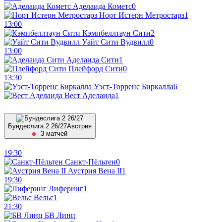
Аделаида Кометс
0
Норт Истерн Метростарз
1
13:00
Кэмпбеллтаун Сити
2
Уайт Сити Вудвилл
0
13:00
Аделаида Сити
1
Плейфорд Сити
0
13:30
Уэст-Торренс Биркалла
6
Вест Аделаида
1
Бундеслига 2 26/27
Австрия
3 матчей
19:30
Санкт-Пёльтен
0
Аустрия Вена II
1
19:30
Лиферинг
1
Вельс
1
21:30
БВ Линц