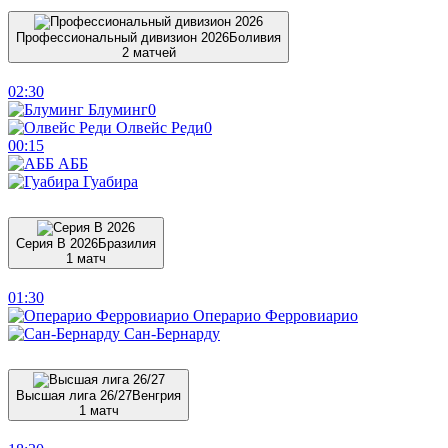
Профессиональный дивизион 2026
Боливия
2 матчей
02:30
Блуминг
0
Олвейс Реди
0
00:15
АББ
Гуабира
Серия В 2026
Бразилия
1 матч
01:30
Операрио Ферровиарио
Сан-Бернарду
Высшая лига 26/27
Венгрия
1 матч