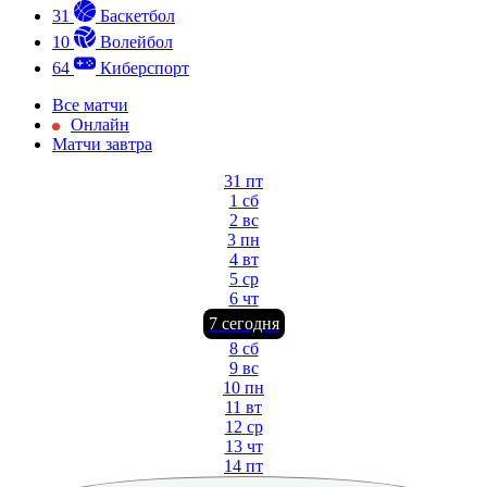
31
Баскетбол
10
Волейбол
64
Киберспорт
Все матчи
Онлайн
Матчи завтра
31
пт
1
сб
2
вс
3
пн
4
вт
5
ср
6
чт
7
сегодня
8
сб
9
вс
10
пн
11
вт
12
ср
13
чт
14
пт