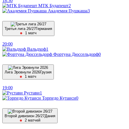
18:30
МТК Будапешт
2
Академия Пушкаша
3
Третья лига 26/27
Германия
1 матч
20:00
Вальдхоф
1
Фортуна Дюссельдорф
0
Лига Эровнули 2026
Грузия
1 матч
19:00
Рустави
1
Торпедо Кутаиси
0
Второй дивизион 26/27
Дания
2 матчей