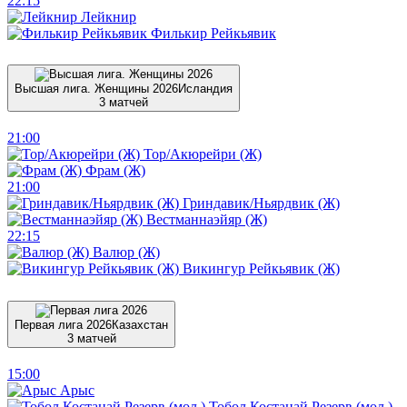
22:15
Лейкнир
Филькир Рейкьявик
Высшая лига. Женщины 2026
Исландия
3 матчей
21:00
Тор/Акюрейри (Ж)
Фрам (Ж)
21:00
Гриндавик/Ньярдвик (Ж)
Вестманнаэйяр (Ж)
22:15
Валюр (Ж)
Викингур Рейкьявик (Ж)
Первая лига 2026
Казахстан
3 матчей
15:00
Арыс
Тобол Костанай Резерв (мол.)