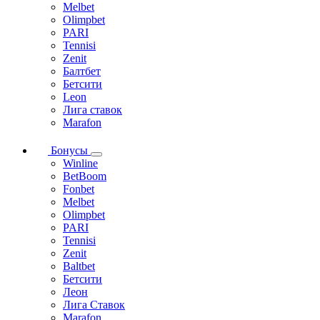
Melbet
Olimpbet
PARI
Tennisi
Zenit
Балтбет
Бетсити
Leon
Лига ставок
Marafon
Бонусы
Winline
BetBoom
Fonbet
Melbet
Olimpbet
PARI
Tennisi
Zenit
Baltbet
Бетсити
Леон
Лига Ставок
Marafon