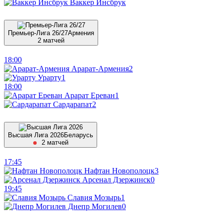
Ваккер Инсбрук
Премьер-Лига 26/27
Армения
2 матчей
18:00
Арарат-Армения
2
Урарту
1
18:00
Арарат Ереван
1
Сардарапат
2
Высшая Лига 2026
Беларусь
2 матчей
17:45
Нафтан Новополоцк
3
Арсенал Дзержинск
0
19:45
Славия Мозырь
1
Днепр Могилев
0