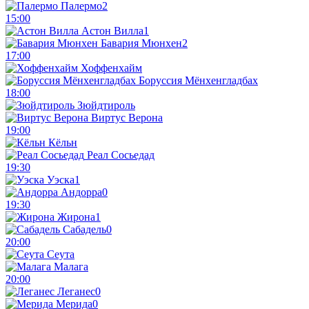
Палермо
2
15:00
Астон Вилла
1
Бавария Мюнхен
2
17:00
Хоффенхайм
Боруссия Мёнхенгладбах
18:00
Зюйдтироль
Виртус Верона
19:00
Кёльн
Реал Сосьедад
19:30
Уэска
1
Андорра
0
19:30
Жирона
1
Сабадель
0
20:00
Сеута
Малага
20:00
Леганес
0
Мерида
0