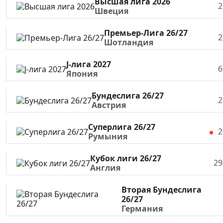
Высшая лига 2026
2
Швеция
Премьер-Лига 26/27
2
Шотландия
J-лига 2027
6
Япония
Бундеслига 26/27
2
Австрия
Суперлига 26/27
2
Румыния
Кубок лиги 26/27
29
Англия
Вторая Бундеслига
26/27
Германия