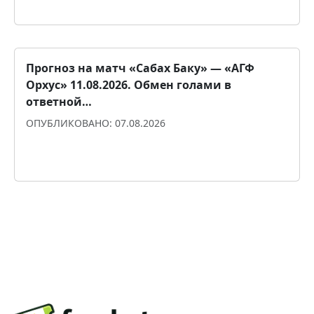
Прогноз для уверенности
Прогноз на матч «Сабах Баку» ― «АГФ
Орхус» 11.08.2026. Обмен голами в
ответной…
ОПУБЛИКОВАНО: 07.08.2026
Прогноз для уверенности
Показать ещё