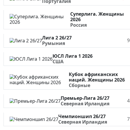
Португалия
Суперлига. Женщины
2026
Россия
Лига 2 26/27
9
Румыния
ЮСЛ Лига 1 2026
США
Кубок африканских
наций. Женщины 2026
Сборные
Премьер-Лига 26/27
4
Северная Ирландия
Чемпионшип 26/27
7
Северная Ирландия