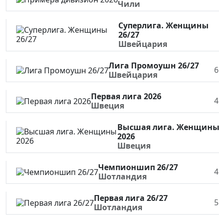
Чили
Суперлига. Женщины
26/27
Швейцария
Лига Промоушн 26/27
6
Швейцария
Первая лига 2026
4
Швеция
Высшая лига. Женщин
2026
Швеция
Чемпионшип 26/27
4
Шотландия
Первая лига 26/27
5
Шотландия