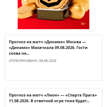
Прогноз на матч «Динамо» Москва ―
«Динамо» Махачкала 09.08.2026. Гости
снова не…
ОПУБЛИКОВАНО: 08.08.2026
Прогноз для уверенности
Прогноз на матч «Лион» ― «Спарта Прага»
11.08.2026. В ответной игре тоже будет…