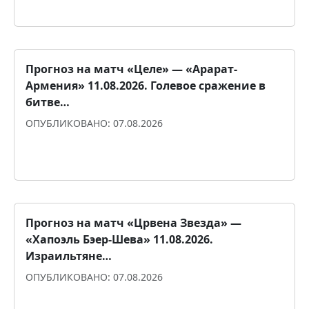
Прогноз для уверенности
Прогноз на матч «Целе» ― «Арарат-
Армения» 11.08.2026. Голевое сражение в
битве…
ОПУБЛИКОВАНО: 07.08.2026
Прогноз для уверенности
Прогноз на матч «Црвена Звезда» ―
«Хапоэль Бэер-Шева» 11.08.2026.
Израильтяне…
ОПУБЛИКОВАНО: 07.08.2026