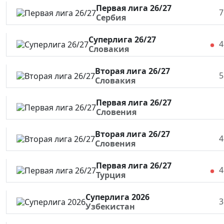
Первая лига 26/27
7
Сербия
Суперлига 26/27
4
Словакия
Вторая лига 26/27
5
Словакия
Первая лига 26/27
Словения
Вторая лига 26/27
4
Словения
Первая лига 26/27
4
Турция
Суперлига 2026
3
Узбекистан