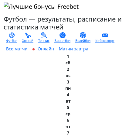
Футбол — результаты, расписание и
статистика матчей
625
8
31
40
7
47
Футбол
Хоккей
Теннис
Баскетбол
Волейбол
Киберспорт
Все матчи
Онлайн
Матчи завтра
1
сб
2
вс
3
пн
4
вт
5
ср
6
чт
7