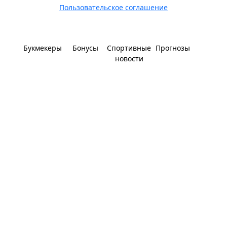
Пользовательское соглашение
Букмекеры
Бонусы
Спортивные
Прогнозы
новости