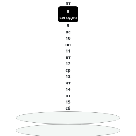
пт
8
сегодня
9
вс
10
пн
11
вт
12
ср
13
чт
14
пт
15
сб