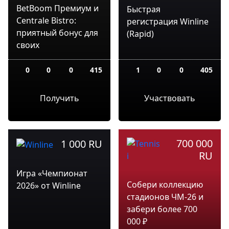
BetBoom Премиум и
Быстрая
Centrale Bistro:
регистрация Winline
приятный бонус для
(Rapid)
своих
0
0
0
415
1
0
0
405
Получить
Участвовать
700 000
1 000 RU
RU
Игра «Чемпионат
Собери коллекцию
2026» от Winline
стадионов ЧМ-26 и
забери более 700
000 ₽