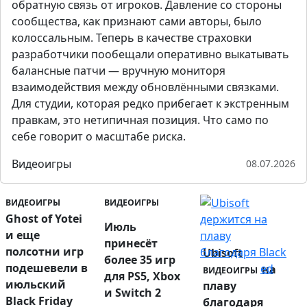
обратную связь от игроков. Давление со стороны
сообщества, как признают сами авторы, было
колоссальным. Теперь в качестве страховки
разработчики пообещали оперативно выкатывать
балансные патчи — вручную мониторя
взаимодействия между обновлёнными связками.
Для студии, которая редко прибегает к экстренным
правкам, это нетипичная позиция. Что само по
себе говорит о масштабе риска.
Видеоигры
08.07.2026
ВИДЕОИГРЫ
ВИДЕОИГРЫ
Ghost of Yotei
Июль
и еще
принесёт
полсотни игр
Ubisoft
более 35 игр
подешевели в
держится на
ВИДЕОИГРЫ
для PS5, Xbox
июльский
плаву
и Switch 2
Black Friday
благодаря