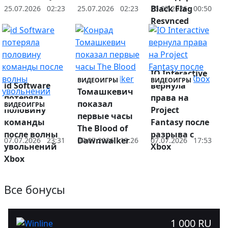
Black Flag
25.07.2026
02:23
25.07.2026
02:23
25.07.2026
00:50
Resynced
IO Interactive
Конрад
ВИДЕОИГРЫ
ВИДЕОИГРЫ
id Software
вернула
Томашкевич
потеряла
права на
показал
ВИДЕОИГРЫ
половину
Project
первые часы
команды
Fantasy после
The Blood of
после волны
разрыва с
Dawnwalker
07.07.2026
23:31
07.07.2026
19:26
07.07.2026
17:53
увольнений
Xbox
Xbox
Показать ещё
Все бонусы
1 000 RU